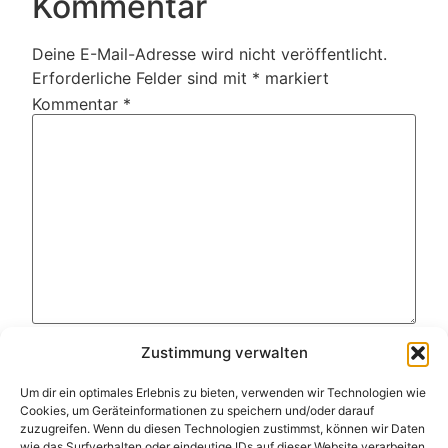
Kommentar
Deine E-Mail-Adresse wird nicht veröffentlicht.
Erforderliche Felder sind mit
*
markiert
Kommentar
*
Name
*
Zustimmung verwalten
Um dir ein optimales Erlebnis zu bieten, verwenden wir Technologien wie
E-Mail-Adresse
*
Cookies, um Geräteinformationen zu speichern und/oder darauf
zuzugreifen. Wenn du diesen Technologien zustimmst, können wir Daten
wie das Surfverhalten oder eindeutige IDs auf dieser Website verarbeiten.