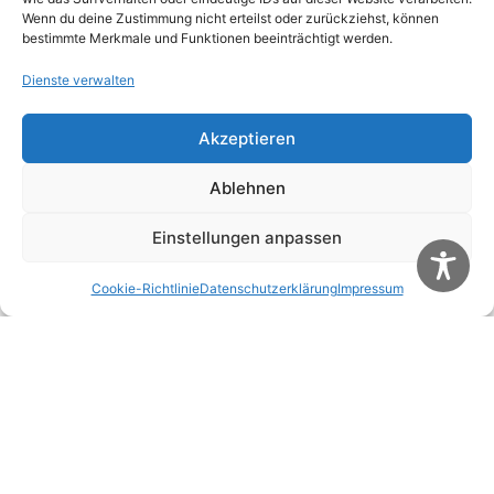
Wenn du deine Zustimmung nicht erteilst oder zurückziehst, können
Website
bestimmte Merkmale und Funktionen beeinträchtigt werden.
Dienste verwalten
Name, E-Mail-Adresse und Website in diesem
Akzeptieren
Browser für meinen nächsten Kommentar
speichern.
Ablehnen
Diese Website verwendet Akismet, um Spam zu
Einstellungen anpassen
reduzieren.
Erfahre, wie deine Kommentardaten
verarbeitet werden.
Cookie-Richtlinie
Datenschutzerklärung
Impressum
Weitere Artikel
Alle Artikel