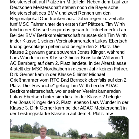
Meisterschaft auf Plätze im Mittelfeld. Neben dem Lauf zur
Deutschen Meisterschaft stehen noch die Bayerische
Meisterschaft des BMV und zwei Rennen um den
Regionalpokal Oberfranken aus. Dabei liegen zurzeit alle
fünf MSC Fahrer unter den ersten fünf Plätzen. Tim Wirth
führt in der Klasse I sogar das gesamte Teilnehmerfeld an.
Bei der BMV Bezirksmeisterschaft musste sich Tim Wirth
in der Klasse 1 seinen Vereinskameraden Lukas Ebertsch
knapp geschlagen geben und belegte den 2. Platz. Die
Klasse 2 gewann ganz souverän Jonas Klinger, während
Lars Wunder in der Klasse 3 hinter KonstantinWill vom 1.
AC Bamberg auf dem 2. Platz landete. In der Altersklasse
4 stellt der MSC Nordhalben in diesem Jahr keinen Fahrer.
Dirk Gerner kam in der Klasse 5 hinter Michael
Grießhammer vom RTC Bad Berneck ebenfalls auf den 2.
Platz. Die „Revanche“ gelang Tim Wirth bei der ADAC
Bezirksmeisterschaft, wo er seinen Vereinskameraden
Lukas Ebertsch hinter sich lies. In der Klasse 2 belegte
hier Jonas Klinger den 2. Platz, ebenso Lars Wunder in der
Klasse 3. Dirk Gerner kam bei der ADAC Meisterschaft in
der Leistungsstarke Klasse 5 auf dem 4. Platz. mw