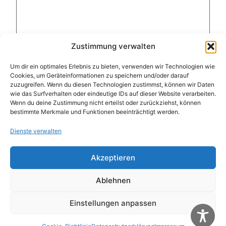
Zustimmung verwalten
Um dir ein optimales Erlebnis zu bieten, verwenden wir Technologien wie
Cookies, um Geräteinformationen zu speichern und/oder darauf
zuzugreifen. Wenn du diesen Technologien zustimmst, können wir Daten
Name
*
wie das Surfverhalten oder eindeutige IDs auf dieser Website verarbeiten.
Wenn du deine Zustimmung nicht erteilst oder zurückziehst, können
bestimmte Merkmale und Funktionen beeinträchtigt werden.
E-Mail-Adresse
*
Dienste verwalten
Website
Akzeptieren
Ablehnen
Name, E-Mail-Adresse und Website in diesem
Einstellungen anpassen
Browser für meinen nächsten Kommentar
speichern.