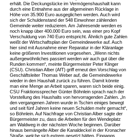
erhält. Die Deckungslücke im Vermögenshaushalt kann
durch eine Entnahme aus der allgemeinen Rücklage in
Höhe von 35.900 Euro ausgeglichen werden. Auch wird
sich der Schuldenstand der 548 Einwohner zählenden
Gemeinde weiter reduzieren. Am Jahresende werden es
noch knapp über 400.000 Euro sein, was einer pro Kopf
Verschuldung von 740 Euro entspricht. Ähnlich gute Zahlen
weißt der Wirtschaftsplan der Gemeindewerke auf. Auch
hier sind mit Ausnahme einer Reparatur in der Kläranlage
keine größeren Investitionen vorgesehen. „Wenn nichts
außergewöhnliches passiert werden wir auch gut über die
Runden kommen“, meinte Bürgermeister Peter Klinger
(CSU). Christian Alber (AfT) griff erneut den Vorschlag von
Geschäftsleiter Thomas Weber auf, die Gemeindewerke
wieder in den Haushalt zurück zu führen. Damit könnte
man eine Menge an Arbeit sparen, waren sich beide einig.
CSU Fraktionssprecher Günter Böhnlein sprach nach der
Vorstellung des Haushalts von hervorragenden Zahlen. „In
den vergangenen Jahren wurde in Tschirn einiges bewegt
und seit fünf Jahren keine neuen Schulden mehr gemacht“,
so Böhnlein. Auf Nachfrage von Christian Alber sagte der
Bürgermeister zu, dass die Arbeiten für den Wendeplatz
am Waldweg in der nächsten Woche beginnen. Darüber
hinaus bemängelte Alber die Kanaldeckel in der Kronacher
Straße, welche sich extrem gesetzt hätten. Eingangs