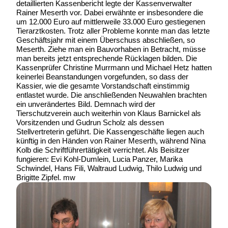
detaillierten Kassenbericht legte der Kassenverwalter
Rainer Meserth vor. Dabei erwähnte er insbesondere die
um 12.000 Euro auf mittlerweile 33.000 Euro gestiegenen
Tierarztkosten. Trotz aller Probleme konnte man das letzte
Geschäftsjahr mit einem Überschuss abschließen, so
Meserth. Ziehe man ein Bauvorhaben in Betracht, müsse
man bereits jetzt entsprechende Rücklagen bilden. Die
Kassenprüfer Christine Murrmann und Michael Hetz hatten
keinerlei Beanstandungen vorgefunden, so dass der
Kassier, wie die gesamte Vorstandschaft einstimmig
entlastet wurde. Die anschließenden Neuwahlen brachten
ein unverändertes Bild. Demnach wird der
Tierschutzverein auch weiterhin von Klaus Barnickel als
Vorsitzenden und Gudrun Scholz als dessen
Stellvertreterin geführt. Die Kassengeschäfte liegen auch
künftig in den Händen von Rainer Meserth, während Nina
Kolb die Schriftführertätigkeit verrichtet. Als Beisitzer
fungieren: Evi Kohl-Dumlein, Lucia Panzer, Marika
Schwindel, Hans Fili, Waltraud Ludwig, Thilo Ludwig und
Brigitte Zipfel. mw