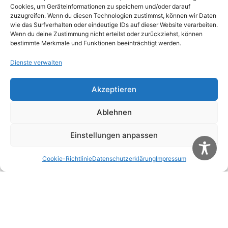
Cookies, um Geräteinformationen zu speichern und/oder darauf
zuzugreifen. Wenn du diesen Technologien zustimmst, können wir Daten
wie das Surfverhalten oder eindeutige IDs auf dieser Website verarbeiten.
Wenn du deine Zustimmung nicht erteilst oder zurückziehst, können
bestimmte Merkmale und Funktionen beeinträchtigt werden.
Dienste verwalten
Akzeptieren
Name
*
Ablehnen
E-Mail-Adresse
*
Einstellungen anpassen
Cookie-Richtlinie
Datenschutzerklärung
Impressum
Website
Name, E-Mail-Adresse und Website in diesem
Browser für meinen nächsten Kommentar
speichern.