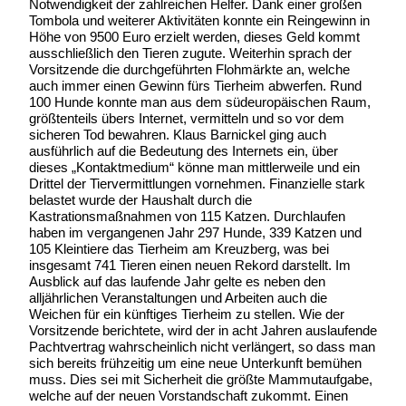
Notwendigkeit der zahlreichen Helfer. Dank einer großen
Tombola und weiterer Aktivitäten konnte ein Reingewinn in
Höhe von 9500 Euro erzielt werden, dieses Geld kommt
ausschließlich den Tieren zugute. Weiterhin sprach der
Vorsitzende die durchgeführten Flohmärkte an, welche
auch immer einen Gewinn fürs Tierheim abwerfen. Rund
100 Hunde konnte man aus dem südeuropäischen Raum,
größtenteils übers Internet, vermitteln und so vor dem
sicheren Tod bewahren. Klaus Barnickel ging auch
ausführlich auf die Bedeutung des Internets ein, über
dieses „Kontaktmedium“ könne man mittlerweile und ein
Drittel der Tiervermittlungen vornehmen. Finanzielle stark
belastet wurde der Haushalt durch die
Kastrationsmaßnahmen von 115 Katzen. Durchlaufen
haben im vergangenen Jahr 297 Hunde, 339 Katzen und
105 Kleintiere das Tierheim am Kreuzberg, was bei
insgesamt 741 Tieren einen neuen Rekord darstellt. Im
Ausblick auf das laufende Jahr gelte es neben den
alljährlichen Veranstaltungen und Arbeiten auch die
Weichen für ein künftiges Tierheim zu stellen. Wie der
Vorsitzende berichtete, wird der in acht Jahren auslaufende
Pachtvertrag wahrscheinlich nicht verlängert, so dass man
sich bereits frühzeitig um eine neue Unterkunft bemühen
muss. Dies sei mit Sicherheit die größte Mammutaufgabe,
welche auf der neuen Vorstandschaft zukommt. Einen