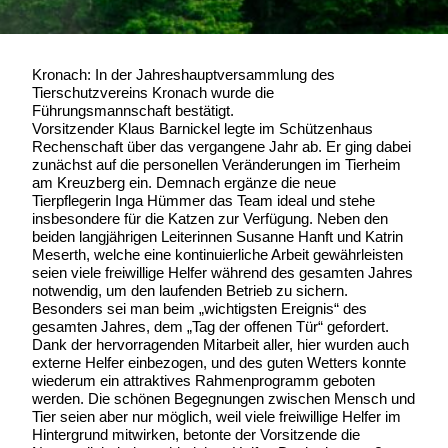
Kronach: In der Jahreshauptversammlung des
Tierschutzvereins Kronach wurde die
Führungsmannschaft bestätigt.
Vorsitzender Klaus Barnickel legte im Schützenhaus
Rechenschaft über das vergangene Jahr ab. Er ging dabei
zunächst auf die personellen Veränderungen im Tierheim
am Kreuzberg ein. Demnach ergänze die neue
Tierpflegerin Inga Hümmer das Team ideal und stehe
insbesondere für die Katzen zur Verfügung. Neben den
beiden langjährigen Leiterinnen Susanne Hanft und Katrin
Meserth, welche eine kontinuierliche Arbeit gewährleisten
seien viele freiwillige Helfer während des gesamten Jahres
notwendig, um den laufenden Betrieb zu sichern.
Besonders sei man beim „wichtigsten Ereignis“ des
gesamten Jahres, dem „Tag der offenen Tür“ gefordert.
Dank der hervorragenden Mitarbeit aller, hier wurden auch
externe Helfer einbezogen, und des guten Wetters konnte
wiederum ein attraktives Rahmenprogramm geboten
werden. Die schönen Begegnungen zwischen Mensch und
Tier seien aber nur möglich, weil viele freiwillige Helfer im
Hintergrund mitwirken, betonte der Vorsitzende die