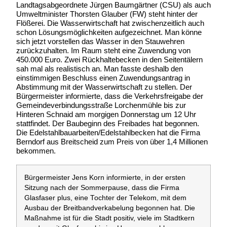
Landtagsabgeordnete Jürgen Baumgärtner (CSU) als auch
Umweltminister Thorsten Glauber (FW) steht hinter der
Flößerei. Die Wasserwirtschaft hat zwischenzeitlich auch
schon Lösungsmöglichkeiten aufgezeichnet. Man könne
sich jetzt vorstellen das Wasser in den Stauwehren
zurückzuhalten. Im Raum steht eine Zuwendung von
450.000 Euro. Zwei Rückhaltebecken in den Seitentälern
sah mal als realistisch an. Man fasste deshalb den
einstimmigen Beschluss einen Zuwendungsantrag in
Abstimmung mit der Wasserwirtschaft zu stellen. Der
Bürgermeister informierte, dass die Verkehrsfreigabe der
Gemeindeverbindungsstraße Lorchenmühle bis zur
Hinteren Schnaid am morgigen Donnerstag um 12 Uhr
stattfindet. Der Baubeginn des Freibades hat begonnen.
Die Edelstahlbauarbeiten/Edelstahlbecken hat die Firma
Berndorf aus Breitscheid zum Preis von über 1,4 Millionen
bekommen.
Bürgermeister Jens Korn informierte, in der ersten
Sitzung nach der Sommerpause, dass die Firma
Glasfaser plus, eine Tochter der Telekom, mit dem
Ausbau der Breitbandverkabelung begonnen hat. Die
Maßnahme ist für die Stadt positiv, viele im Stadtkern