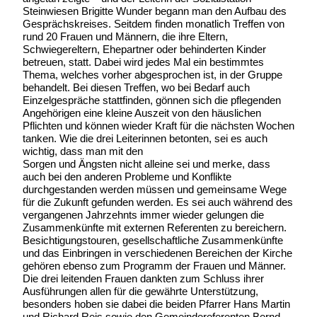
Steinwiesen Brigitte Wunder begann man den Aufbau des
Gesprächskreises. Seitdem finden monatlich Treffen von
rund 20 Frauen und Männern, die ihre Eltern,
Schwiegereltern, Ehepartner oder behinderten Kinder
betreuen, statt. Dabei wird jedes Mal ein bestimmtes
Thema, welches vorher abgesprochen ist, in der Gruppe
behandelt. Bei diesen Treffen, wo bei Bedarf auch
Einzelgespräche stattfinden, gönnen sich die pflegenden
Angehörigen eine kleine Auszeit von den häuslichen
Pflichten und können wieder Kraft für die nächsten Wochen
tanken. Wie die drei Leiterinnen betonten, sei es auch
wichtig, dass man mit den
Sorgen und Ängsten nicht alleine sei und merke, dass
auch bei den anderen Probleme und Konflikte
durchgestanden werden müssen und gemeinsame Wege
für die Zukunft gefunden werden. Es sei auch während des
vergangenen Jahrzehnts immer wieder gelungen die
Zusammenkünfte mit externen Referenten zu bereichern.
Besichtigungstouren, gesellschaftliche Zusammenkünfte
und das Einbringen in verschiedenen Bereichen der Kirche
gehören ebenso zum Programm der Frauen und Männer.
Die drei leitenden Frauen dankten zum Schluss ihrer
Ausführungen allen für die gewährte Unterstützung,
besonders hoben sie dabei die beiden Pfarrer Hans Martin
und Richard Reis sowie den Gemeindereferenten Bernd