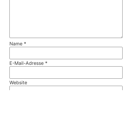
Name
*
E-Mail-Adresse
*
Website
Name, E-Mail-Adresse und Website in diesem
Browser für meinen nächsten Kommentar
speichern.