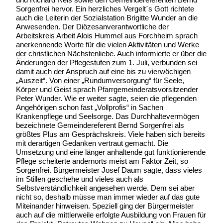
Sorgenfrei hervor. Ein herzliches Vergelt`s Gott richtete
auch die Leiterin der Sozialstation Brigitte Wunder an die
Anwesenden. Der Diözesanverantwortliche der
Arbeitskreis Arbeit Alois Hummel aus Forchheim sprach
anerkennende Worte für die vielen Aktivitäten und Werke
der christlichen Nächstenliebe. Auch informierte er über die
Änderungen der Pflegestufen zum 1. Juli, verbunden sei
damit auch der Anspruch auf eine bis zu vierwöchigen
„Auszeit“. Von einer „Rundumversorgung“ für Seele,
Körper und Geist sprach Pfarrgemeinderatsvorsitzender
Peter Wunder. Wie er weiter sagte, seien die pflegenden
Angehörigen schon fast „Vollprofis“ in Sachen
Krankenpflege und Seelsorge. Das Durchhaltevermögen
bezeichnete Gemeindereferent Bernd Sorgenfrei als
größtes Plus am Gesprächskreis. Viele haben sich bereits
mit derartigen Gedanken vertraut gemacht. Die
Umsetzung und eine länger anhaltende gut funktionierende
Pflege scheiterte andernorts meist am Faktor Zeit, so
Sorgenfrei. Bürgermeister Josef Daum sagte, dass vieles
im Stillen geschehe und vieles auch als
Selbstverständlichkeit angesehen werde. Dem sei aber
nicht so, deshalb müsse man immer wieder auf das gute
Miteinander hinweisen. Speziell ging der Bürgermeister
auch auf die mittlerweile erfolgte Ausbildung von Frauen für