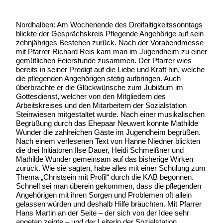
Nordhalben: Am Wochenende des Dreifaltigkeitssonntags
blickte der Gesprächskreis Pflegende Angehörige auf sein
zehnjähriges Bestehen zurück. Nach der Vorabendmesse
mit Pfarrer Richard Reis kam man im Jugendheim zu einer
gemütlichen Feierstunde zusammen. Der Pfarrer wies
bereits in seiner Predigt auf die Liebe und Kraft hin, welche
die pflegenden Angehörigen stetig aufbringen. Auch
überbrachte er die Glückwünsche zum Jubiläum im
Gottesdienst, welcher von den Mitgliedern des
Arbeitskreises und den Mitarbeitern der Sozialstation
Steinwiesen mitgestaltet wurde. Nach einer musikalischen
Begrüßung durch das Ehepaar Neuwert konnte Mathilde
Wunder die zahlreichen Gäste im Jugendheim begrüßen.
Nach einem verlesenen Text von Hanne Niedner blickten
die drei Initiatoren Ilse Dauer, Heidi Schmeißner und
Mathilde Wunder gemeinsam auf das bisherige Wirken
zurück. Wie sie sagten, habe alles mit einer Schulung zum
Thema „Christsein mit Profil“ durch die KAB begonnen.
Schnell sei man überein gekommen, dass die pflegenden
Angehörigen mit ihren Sorgen und Problemen oft allein
gelassen würden und deshalb Hilfe bräuchten. Mit Pfarrer
Hans Martin an der Seite – der sich von der Idee sehr
angetan zeigte – und der Leiterin der Sozialstation