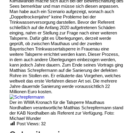
Klimawandel mache sich auch bei der Bewirtschaftung des
Sees bemerkbar und man müsse sich diesen anpassen.
Man habe auch ein Szenario aufgezeigt, wonach auch
„Doppeltrockenjahre“ keine Probleme bei der
Trinkwasserversorgung darstellen. Bevor der Referent
schließlich auf die Anfang 2020 aufgetretenen Schäden
einging, nahm er Stellung zur Frage nach einer weiteren
Talsperre. Dafür gibt es Überlegungen, derzeit werde
geprüft, ob zwischen Mauthaus und der zweiten
Bayerischen Trinkwassertalsperre in Frauenau eine
weitere Talsperre errichtet werden kann. Dieser Prozess,
in dem auch andere Überlegungen einbezogen werden,
kann jedoch Jahre dauern. Zum Ende seines Vortrags ging
Matthias Schrepfermann auf die Sanierung der defekten
Rohre im Stollen ein. Er erläuterte das Vorgehen, welches
weltweit das erste Verfahren dieser Art sei. Die mehrere
Jahre dauernde Sanierung werde voraussichtlich 22
Millionen Euro kosten.
Der im WWA Kronach für die Talsperre Mauthaus
Nordhalben verantwortliche Matthias Schrepfermann stand
der KAB Nordhalben als Referent zur Verfügung. Foto:
Michael Wunder
Post Views:
32