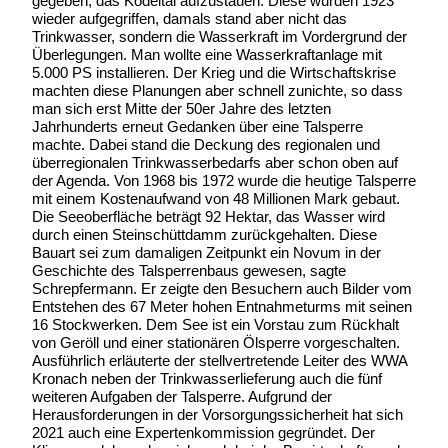
gegeben, das Ködeltal aufzustauen. Diese wurden 1923
wieder aufgegriffen, damals stand aber nicht das
Trinkwasser, sondern die Wasserkraft im Vordergrund der
Überlegungen. Man wollte eine Wasserkraftanlage mit
5.000 PS installieren. Der Krieg und die Wirtschaftskrise
machten diese Planungen aber schnell zunichte, so dass
man sich erst Mitte der 50er Jahre des letzten
Jahrhunderts erneut Gedanken über eine Talsperre
machte. Dabei stand die Deckung des regionalen und
überregionalen Trinkwasserbedarfs aber schon oben auf
der Agenda. Von 1968 bis 1972 wurde die heutige Talsperre
mit einem Kostenaufwand von 48 Millionen Mark gebaut.
Die Seeoberfläche beträgt 92 Hektar, das Wasser wird
durch einen Steinschüttdamm zurückgehalten. Diese
Bauart sei zum damaligen Zeitpunkt ein Novum in der
Geschichte des Talsperrenbaus gewesen, sagte
Schrepfermann. Er zeigte den Besuchern auch Bilder vom
Entstehen des 67 Meter hohen Entnahmeturms mit seinen
16 Stockwerken. Dem See ist ein Vorstau zum Rückhalt
von Geröll und einer stationären Ölsperre vorgeschalten.
Ausführlich erläuterte der stellvertretende Leiter des WWA
Kronach neben der Trinkwasserlieferung auch die fünf
weiteren Aufgaben der Talsperre. Aufgrund der
Herausforderungen in der Vorsorgungssicherheit hat sich
2021 auch eine Expertenkommission gegründet. Der