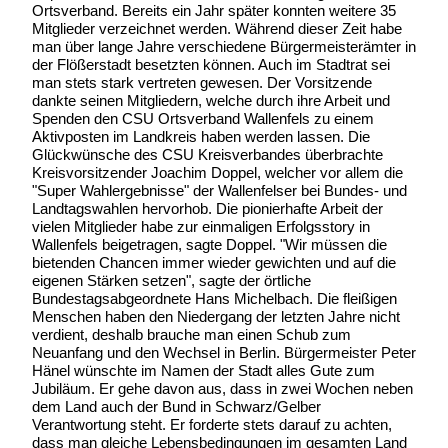
Ortsverband. Bereits ein Jahr später konnten weitere 35
Mitglieder verzeichnet werden. Während dieser Zeit habe
man über lange Jahre verschiedene Bürgermeisterämter in
der Flößerstadt besetzten können. Auch im Stadtrat sei
man stets stark vertreten gewesen. Der Vorsitzende
dankte seinen Mitgliedern, welche durch ihre Arbeit und
Spenden den CSU Ortsverband Wallenfels zu einem
Aktivposten im Landkreis haben werden lassen. Die
Glückwünsche des CSU Kreisverbandes überbrachte
Kreisvorsitzender Joachim Doppel, welcher vor allem die
"Super Wahlergebnisse" der Wallenfelser bei Bundes- und
Landtagswahlen hervorhob. Die pionierhafte Arbeit der
vielen Mitglieder habe zur einmaligen Erfolgsstory in
Wallenfels beigetragen, sagte Doppel. "Wir müssen die
bietenden Chancen immer wieder gewichten und auf die
eigenen Stärken setzen", sagte der örtliche
Bundestagsabgeordnete Hans Michelbach. Die fleißigen
Menschen haben den Niedergang der letzten Jahre nicht
verdient, deshalb brauche man einen Schub zum
Neuanfang und den Wechsel in Berlin. Bürgermeister Peter
Hänel wünschte im Namen der Stadt alles Gute zum
Jubiläum. Er gehe davon aus, dass in zwei Wochen neben
dem Land auch der Bund in Schwarz/Gelber
Verantwortung steht. Er forderte stets darauf zu achten,
dass man gleiche Lebensbedingungen im gesamten Land