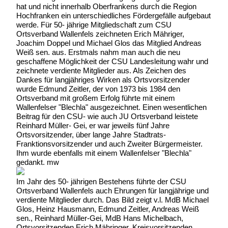
hat und nicht innerhalb Oberfrankens durch die Region
Hochfranken ein unterschiedliches Fördergefälle aufgebaut
werde. Für 50- jährige Mitgliedschaft zum CSU
Ortsverband Wallenfels zeichneten Erich Mähriger,
Joachim Doppel und Michael Glos das Mitglied Andreas
Weiß sen. aus. Erstmals nahm man auch die neu
geschaffene Möglichkeit der CSU Landesleitung wahr und
zeichnete verdiente Mitglieder aus. Als Zeichen des
Dankes für langjähriges Wirken als Ortsvorsitzender
wurde Edmund Zeitler, der von 1973 bis 1984 den
Ortsverband mit großem Erfolg führte mit einem
Wallenfelser "Blechla" ausgezeichnet. Einen wesentlichen
Beitrag für den CSU- wie auch JU Ortsverband leistete
Reinhard Müller- Gei, er war jeweils fünf Jahre
Ortsvorsitzender, über lange Jahre Stadtrats-
Franktionsvorsitzender und auch Zweiter Bürgermeister.
Ihm wurde ebenfalls mit einem Wallenfelser "Blechla"
gedankt. mw
Im Jahr des 50- jährigen Bestehens führte der CSU
Ortsverband Wallenfels auch Ehrungen für langjährige und
verdiente Mitglieder durch. Das Bild zeigt v.l. MdB Michael
Glos, Heinz Hausmann, Edmund Zeitler, Andreas Weiß
sen., Reinhard Müller-Gei, MdB Hans Michelbach,
Ortsvorsitzenden Erich Mähringer, Kreisvorsitzenden