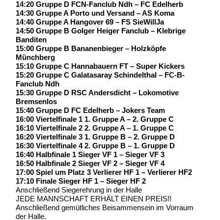
14:20 Gruppe D FCN-Fanclub Ndh – FC Edelherb
14:30 Gruppe A Porto und Versand – AS Koma
14:40 Gruppe A Hangover 69 – FS SieWillJa
14:50 Gruppe B Golger Heiger Fanclub – Klebrige
Banditen
15:00 Gruppe B Bananenbieger – Holzköpfe
Münchberg
15:10 Gruppe C Hannabauern FT – Super Kickers
15:20 Gruppe C Galatasaray Schindelthal – FC-B-
Fanclub Ndh
15:30 Gruppe D RSC Andersdicht – Lokomotive
Bremsenlos
15:40 Gruppe D FC Edelherb – Jokers Team
16:00 Viertelfinale 1 1. Gruppe A – 2. Gruppe C
16:10 Viertelfinale 2 2. Gruppe A – 1.
Gruppe C
16:20 Viertelfinale 3 1. Gruppe B – 2. Gruppe D
16:30 Viertelfinale 4 2. Gruppe B – 1. Gruppe D
16:40 Halbfinale 1 Sieger VF 1 – Sieger VF 3
16:50 Halbfinale 2 Sieger VF 2 – Sieger VF 4
17:00 Spiel um Platz 3 Verlierer HF 1 – Verlierer HF2
17:10 Finale Sieger HF 1 – Sieger HF 2
Anschließend Siegerehrung in der Halle
JEDE MANNSCHAFT ERHÄLT EINEN PREIS!!
Anschließend gemütliches Beisammensein im Vorraum
der Halle.