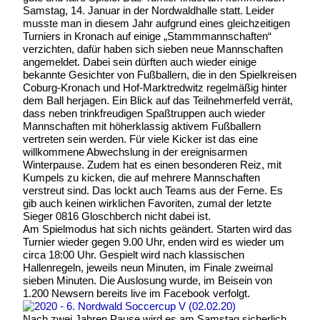
Samstag, 14. Januar in der Nordwaldhalle statt. Leider
musste man in diesem Jahr aufgrund eines gleichzeitigen
Turniers in Kronach auf einige „Stammmannschaften“
verzichten, dafür haben sich sieben neue Mannschaften
angemeldet. Dabei sein dürften auch wieder einige
bekannte Gesichter von Fußballern, die in den Spielkreisen
Coburg-Kronach und Hof-Marktredwitz regelmäßig hinter
dem Ball herjagen. Ein Blick auf das Teilnehmerfeld verrät,
dass neben trinkfreudigen Spaßtruppen auch wieder
Mannschaften mit höherklassig aktivem Fußballern
vertreten sein werden. Für viele Kicker ist das eine
willkommene Abwechslung in der ereignisarmen
Winterpause. Zudem hat es einen besonderen Reiz, mit
Kumpels zu kicken, die auf mehrere Mannschaften
verstreut sind. Das lockt auch Teams aus der Ferne. Es
gib auch keinen wirklichen Favoriten, zumal der letzte
Sieger 0816 Gloschberch nicht dabei ist.
Am Spielmodus hat sich nichts geändert. Starten wird das
Turnier wieder gegen 9.00 Uhr, enden wird es wieder um
circa 18:00 Uhr. Gespielt wird nach klassischen
Hallenregeln, jeweils neun Minuten, im Finale zweimal
sieben Minuten. Die Auslosung wurde, im Beisein von
1.200 Newsern bereits live im Facebook verfolgt.
Nach zwei Jahren Pause wird es am Samstag sicherlich