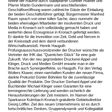
Weihe der Räume durch Stadtpfarrer Günther Hübner und
Pfarrer Martin Gundermann und anschließenden
Geschäftseröffnung waren zahlreiche Gäste der Einladung
der beiden Geschäftsführer gefolgt. Bürgermeister Manfred
Raum sprach von einer tollen Sache, dass nunmehr die
beiden ehemaligen Mitarbeiter der insolventen Druck und
Media in Kronach sich selbständig gemacht haben und
weiterhin diese Erzeugnisse in Kronach gefertigt werden.
Er dankte für die Investition von Zeit, Geld und Nerven in
der Kreisstadt und dem damit verbundenen
Wirtschaftsanstoß. Henrik Hauguth
Prüfungsausschussvorsitzender der Drucker wünschte als
Vertreter der IHK das "Quentchen Glück" für eine gute
Zukunft. Von der neu gegründeten Druckerei Appel und
Klinger, Druck und Medien GmbH erwarte man in der
Brache auch Synergieeffekte, so Hauguth. Für den Verlag
Wolters Kluwer, einen namhaften Kunden der neuen Firma,
dankte Prokurist Günter Böhnlein für die zuverlässige
Qualität der Produkte. Der Drucker Gerhard Appel und der
Buchbinder Michael Klinger seien Garanten für eine
termingerechte Lieferung und werden sicherlich die
Herausforderungen der Zeit meistern. Im Namen der
Sparkasse Kulmbach-Kronach gratulierte Gebietsdirektor
Georg Löffler. Ziel des neuen Unternehmens ist es durch
fortschrittliches Denken, Gruppendynamik und Kollegialität