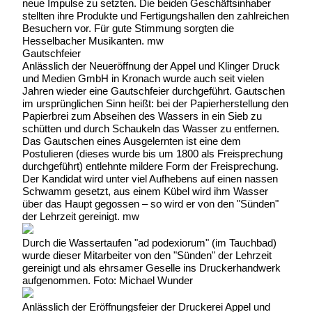
neue Impulse zu setzten. Die beiden Geschäftsinhaber
stellten ihre Produkte und Fertigungshallen den zahlreichen
Besuchern vor. Für gute Stimmung sorgten die
Hesselbacher Musikanten. mw
Gautschfeier
Anlässlich der Neueröffnung der Appel und Klinger Druck
und Medien GmbH in Kronach wurde auch seit vielen
Jahren wieder eine Gautschfeier durchgeführt. Gautschen
im ursprünglichen Sinn heißt: bei der Papierherstellung den
Papierbrei zum Abseihen des Wassers in ein Sieb zu
schütten und durch Schaukeln das Wasser zu entfernen.
Das Gautschen eines Ausgelernten ist eine dem
Postulieren (dieses wurde bis um 1800 als Freisprechung
durchgeführt) entlehnte mildere Form der Freisprechung.
Der Kandidat wird unter viel Aufhebens auf einen nassen
Schwamm gesetzt, aus einem Kübel wird ihm Wasser
über das Haupt gegossen – so wird er von den "Sünden"
der Lehrzeit gereinigt. mw
Durch die Wassertaufen "ad podexiorum" (im Tauchbad)
wurde dieser Mitarbeiter von den "Sünden" der Lehrzeit
gereinigt und als ehrsamer Geselle ins Druckerhandwerk
aufgenommen. Foto: Michael Wunder
Anlässlich der Eröffnungsfeier der Druckerei Appel und