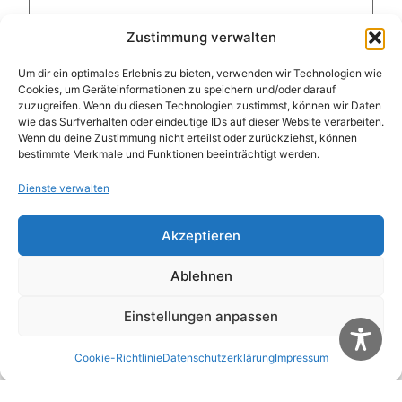
Zustimmung verwalten
Um dir ein optimales Erlebnis zu bieten, verwenden wir Technologien wie
Name
*
Cookies, um Geräteinformationen zu speichern und/oder darauf
zuzugreifen. Wenn du diesen Technologien zustimmst, können wir Daten
wie das Surfverhalten oder eindeutige IDs auf dieser Website verarbeiten.
Wenn du deine Zustimmung nicht erteilst oder zurückziehst, können
E-Mail-Adresse
*
bestimmte Merkmale und Funktionen beeinträchtigt werden.
Dienste verwalten
Website
Akzeptieren
Ablehnen
Name, E-Mail-Adresse und Website in diesem
Browser für meinen nächsten Kommentar
speichern.
Einstellungen anpassen
Cookie-Richtlinie
Datenschutzerklärung
Impressum
Diese Website verwendet Akismet, um Spam zu
reduzieren.
Erfahre, wie deine Kommentardaten