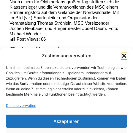
Nach einem für Oldtimerfans großen Tag stellten sich die
Klassensieger und die Verantwortlichen des MSC einem
Erinnerungsfoto auf dem Gelände der Nordwaldhalle. Mit
im Bild (v.r.) Spartenleiter und Organisator der
Veranstaltung Thomas Ströhlein, MSC Vorsitzender
Jochen Neubauer und Bürgermeister Josef Daum. Foto:
Michael Wunder
Post Views:
86
Schreibe einen
Zustimmung verwalten
Kommentar
Um dir ein optimales Erlebnis zu bieten, verwenden wir Technologien wie
Cookies, um Geräteinformationen zu speichern und/oder darauf
Deine E-Mail-Adresse wird nicht veröffentlicht.
zuzugreifen. Wenn du diesen Technologien zustimmst, können wir Daten
Erforderliche Felder sind mit
*
markiert
wie das Surfverhalten oder eindeutige IDs auf dieser Website verarbeiten.
Wenn du deine Zustimmung nicht erteilst oder zurückziehst, können
Kommentar
*
bestimmte Merkmale und Funktionen beeinträchtigt werden.
Dienste verwalten
Akzeptieren