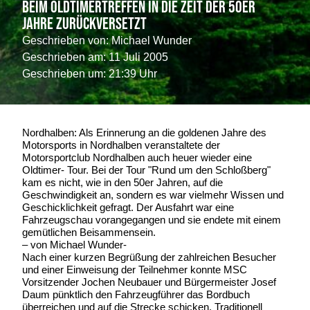
Beim Oldtimertreffen in die Zeit der 50er
Jahre zurückversetzt
Geschrieben von:
Michael Wunder
Geschrieben am:
11 Juli 2005
Geschrieben um: 21:39 Uhr
Nordhalben: Als Erinnerung an die goldenen Jahre des
Motorsports in Nordhalben veranstaltete der
Motorsportclub Nordhalben auch heuer wieder eine
Oldtimer- Tour. Bei der Tour "Rund um den Schloßberg"
kam es nicht, wie in den 50er Jahren, auf die
Geschwindigkeit an, sondern es war vielmehr Wissen und
Geschicklichkeit gefragt. Der Ausfahrt war eine
Fahrzeugschau vorangegangen und sie endete mit einem
gemütlichen Beisammensein.
– von Michael Wunder-
Nach einer kurzen Begrüßung der zahlreichen Besucher
und einer Einweisung der Teilnehmer konnte MSC
Vorsitzender Jochen Neubauer und Bürgermeister Josef
Daum pünktlich den Fahrzeugführer das Bordbuch
überreichen und auf die Strecke schicken. Traditionell