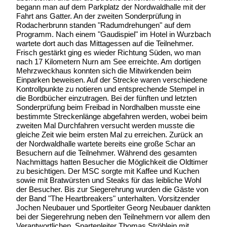
begann man auf dem Parkplatz der Nordwaldhalle mit der
Fahrt ans Gatter. An der zweiten Sonderprüfung in
Rodacherbrunn standen "Radumdrehungen" auf dem
Programm. Nach einem "Gaudispiel" im Hotel in Wurzbach
wartete dort auch das Mittagessen auf die Teilnehmer.
Frisch gestärkt ging es wieder Richtung Süden, wo man
nach 17 Kilometern Nurn am See erreichte. Am dortigen
Mehrzweckhaus konnten sich die Mitwirkenden beim
Einparken beweisen. Auf der Strecke waren verschiedene
Kontrollpunkte zu notieren und entsprechende Stempel in
die Bordbücher einzutragen. Bei der fünften und letzten
Sonderprüfung beim Freibad in Nordhalben musste eine
bestimmte Streckenlänge abgefahren werden, wobei beim
zweiten Mal Durchfahren versucht werden musste die
gleiche Zeit wie beim ersten Mal zu erreichen. Zurück an
der Nordwaldhalle wartete bereits eine große Schar an
Besuchern auf die Teilnehmer. Während des gesamten
Nachmittags hatten Besucher die Möglichkeit die Oldtimer
zu besichtigen. Der MSC sorgte mit Kaffee und Kuchen
sowie mit Bratwürsten und Steaks für das leibliche Wohl
der Besucher. Bis zur Siegerehrung wurden die Gäste von
der Band "The Heartbreakers" unterhalten. Vorsitzender
Jochen Neubauer und Sportleiter Georg Neubauer dankten
bei der Siegerehrung neben den Teilnehmern vor allem den
Verantwortlichen, Spartenleiter Thomas Ströhlein mit