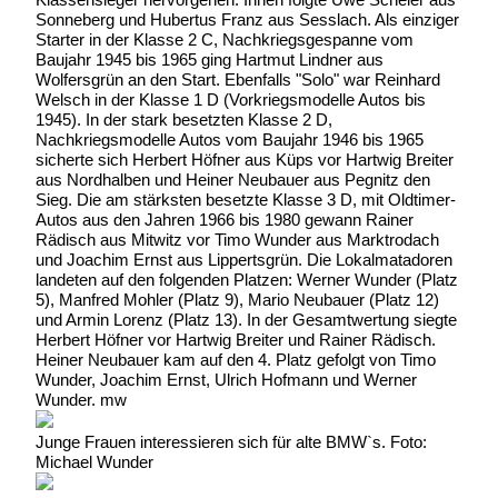
Sonneberg und Hubertus Franz aus Sesslach. Als einziger
Starter in der Klasse 2 C, Nachkriegsgespanne vom
Baujahr 1945 bis 1965 ging Hartmut Lindner aus
Wolfersgrün an den Start. Ebenfalls "Solo" war Reinhard
Welsch in der Klasse 1 D (Vorkriegsmodelle Autos bis
1945). In der stark besetzten Klasse 2 D,
Nachkriegsmodelle Autos vom Baujahr 1946 bis 1965
sicherte sich Herbert Höfner aus Küps vor Hartwig Breiter
aus Nordhalben und Heiner Neubauer aus Pegnitz den
Sieg. Die am stärksten besetzte Klasse 3 D, mit Oldtimer-
Autos aus den Jahren 1966 bis 1980 gewann Rainer
Rädisch aus Mitwitz vor Timo Wunder aus Marktrodach
und Joachim Ernst aus Lippertsgrün. Die Lokalmatadoren
landeten auf den folgenden Platzen: Werner Wunder (Platz
5), Manfred Mohler (Platz 9), Mario Neubauer (Platz 12)
und Armin Lorenz (Platz 13). In der Gesamtwertung siegte
Herbert Höfner vor Hartwig Breiter und Rainer Rädisch.
Heiner Neubauer kam auf den 4. Platz gefolgt von Timo
Wunder, Joachim Ernst, Ulrich Hofmann und Werner
Wunder. mw
Junge Frauen interessieren sich für alte BMW`s. Foto:
Michael Wunder