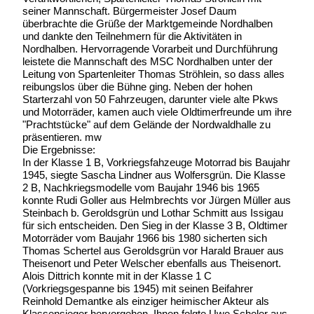
seiner Mannschaft. Bürgermeister Josef Daum
überbrachte die Grüße der Marktgemeinde Nordhalben
und dankte den Teilnehmern für die Aktivitäten in
Nordhalben. Hervorragende Vorarbeit und Durchführung
leistete die Mannschaft des MSC Nordhalben unter der
Leitung von Spartenleiter Thomas Ströhlein, so dass alles
reibungslos über die Bühne ging. Neben der hohen
Starterzahl von 50 Fahrzeugen, darunter viele alte Pkws
und Motorräder, kamen auch viele Oldtimerfreunde um ihre
"Prachtstücke" auf dem Gelände der Nordwaldhalle zu
präsentieren. mw
Die Ergebnisse:
In der Klasse 1 B, Vorkriegsfahzeuge Motorrad bis Baujahr
1945, siegte Sascha Lindner aus Wolfersgrün. Die Klasse
2 B, Nachkriegsmodelle vom Baujahr 1946 bis 1965
konnte Rudi Goller aus Helmbrechts vor Jürgen Müller aus
Steinbach b. Geroldsgrün und Lothar Schmitt aus Issigau
für sich entscheiden. Den Sieg in der Klasse 3 B, Oldtimer
Motorräder vom Baujahr 1966 bis 1980 sicherten sich
Thomas Schertel aus Geroldsgrün vor Harald Brauer aus
Theisenort und Peter Welscher ebenfalls aus Theisenort.
Alois Dittrich konnte mit in der Klasse 1 C
(Vorkriegsgespanne bis 1945) mit seinen Beifahrer
Reinhold Demantke als einziger heimischer Akteur als
Klassensieger hervorgehen. Ihnen folgte Uwe Scheler aus