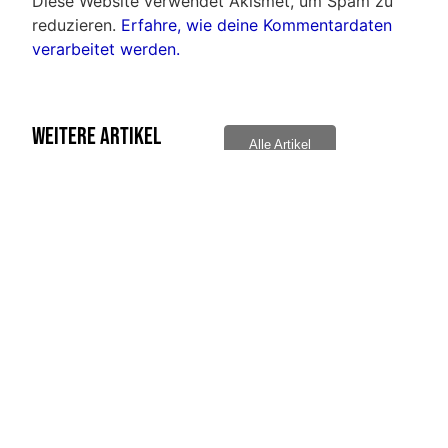
Diese Website verwendet Akismet, um Spam zu
reduzieren.
Erfahre, wie deine Kommentardaten
verarbeitet werden.
Weitere Artikel
Alle Artikel
Bernd Radlo traf ins „schwarze“
Ehrun