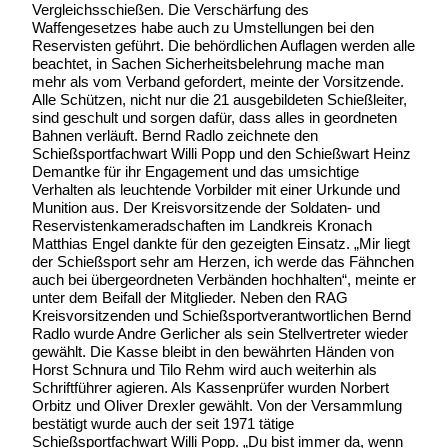
Vergleichsschießen. Die Verschärfung des
Waffengesetzes habe auch zu Umstellungen bei den
Reservisten geführt. Die behördlichen Auflagen werden alle
beachtet, in Sachen Sicherheitsbelehrung mache man
mehr als vom Verband gefordert, meinte der Vorsitzende.
Alle Schützen, nicht nur die 21 ausgebildeten Schießleiter,
sind geschult und sorgen dafür, dass alles in geordneten
Bahnen verläuft. Bernd Radlo zeichnete den
Schießsportfachwart Willi Popp und den Schießwart Heinz
Demantke für ihr Engagement und das umsichtige
Verhalten als leuchtende Vorbilder mit einer Urkunde und
Munition aus. Der Kreisvorsitzende der Soldaten- und
Reservistenkameradschaften im Landkreis Kronach
Matthias Engel dankte für den gezeigten Einsatz. „Mir liegt
der Schießsport sehr am Herzen, ich werde das Fähnchen
auch bei übergeordneten Verbänden hochhalten“, meinte er
unter dem Beifall der Mitglieder. Neben den RAG
Kreisvorsitzenden und Schießsportverantwortlichen Bernd
Radlo wurde Andre Gerlicher als sein Stellvertreter wieder
gewählt. Die Kasse bleibt in den bewährten Händen von
Horst Schnura und Tilo Rehm wird auch weiterhin als
Schriftführer agieren. Als Kassenprüfer wurden Norbert
Orbitz und Oliver Drexler gewählt. Von der Versammlung
bestätigt wurde auch der seit 1971 tätige
Schießsportfachwart Willi Popp. „Du bist immer da, wenn