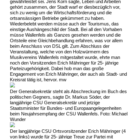
gewährleistet sei. Jens Korn sagte, Leben und Arbeiten
gehört zusammen, der Stadt warf er diesbezüglich vor,
sich zu wenig um die Wirtschaftsförderung und die
ortsansässigen Betriebe gekümmert zu haben.
Wiederbelebt werden müsse auch der Tourismus, das
einstige Aushängeschild der Stadt. Bei all den Vorhaben
müsse Wallenfels als Ganzes gesehen werden und die
Ortsteile eine Gleichbehandlung erfahren, was vor allem
beim Anschluss von DSL gilt. Zum Abschluss der
Veranstaltung, welche von den Holzwürmern des
Musikvereins Wallenfels mitgestaltet wurde, ehrte man
noch den Vorsitzenden Erich Mähringer für 25- jährige
Parteizugehörigkeit. Dabei hob man das große
Engagement von Erich Mähringer, der auch als Stadt- und
Kreisrat tätig ist, hervor. mw
Der Generalsekretär steht als Abschreckung im Buch des
politischen Gegners, sagte Dr. Markus Söder, der
langjährige CSU Generalsekretär und jetzige
Staatsminister für Bundes- und Europaangelegenheiten
beim Neujahrsempfang der CSU Wallenfels. Foto: Michael
Wunder
Der langjährige CSU Ortsvorsitzender Erich Mähringer (4
von links) wurde für 25- jährige Treue zur Partei mit