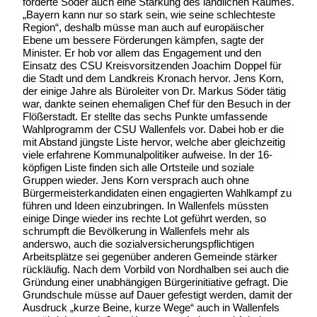
forderte Söder auch eine Stärkung des ländlichen Raumes.
„Bayern kann nur so stark sein, wie seine schlechteste
Region“, deshalb müsse man auch auf europäischer
Ebene um bessere Förderungen kämpfen, sagte der
Minister. Er hob vor allem das Engagement und den
Einsatz des CSU Kreisvorsitzenden Joachim Doppel für
die Stadt und dem Landkreis Kronach hervor. Jens Korn,
der einige Jahre als Büroleiter von Dr. Markus Söder tätig
war, dankte seinen ehemaligen Chef für den Besuch in der
Flößerstadt. Er stellte das sechs Punkte umfassende
Wahlprogramm der CSU Wallenfels vor. Dabei hob er die
mit Abstand jüngste Liste hervor, welche aber gleichzeitig
viele erfahrene Kommunalpolitiker aufweise. In der 16-
köpfigen Liste finden sich alle Ortsteile und soziale
Gruppen wieder. Jens Korn versprach auch ohne
Bürgermeisterkandidaten einen engagierten Wahlkampf zu
führen und Ideen einzubringen. In Wallenfels müssten
einige Dinge wieder ins rechte Lot geführt werden, so
schrumpft die Bevölkerung in Wallenfels mehr als
anderswo, auch die sozialversicherungspflichtigen
Arbeitsplätze sei gegenüber anderen Gemeinde stärker
rückläufig. Nach dem Vorbild von Nordhalben sei auch die
Gründung einer unabhängigen Bürgerinitiative gefragt. Die
Grundschule müsse auf Dauer gefestigt werden, damit der
Ausdruck „kurze Beine, kurze Wege“ auch in Wallenfels