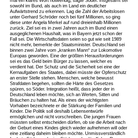
mal ein klares Wort notwendig, sagte Söder. Insgesamt sei
sowohl im Bund, als auch im Land ein deutlicher
Aufwärtstrend zu erkennen. Lag die Zahl der Arbeitslosen
unter Gerhard Schröder noch bei fünf Millionen, so ging
diese unter Angela Merkel auf rund dreieinhalb Millionen
zurück. Ziel sei es in zwei Jahren auch im Bund einen
ausgeglichenen Haushalt, was in Bayern jetzt schon der
Fall sei. Die Wirtschaftsdaten seien so gut wie seit 1989
nicht mehr, bemerkte der Staatsminister. Deutschland sei
binnen zwei Jahre vom „kranken Mann“ zur Lokomotive
Europas geworden. Eine der größten Herausforderungen
sei es das Geld beim Bürger zu lassen, welcher es
verdient hat. Der Schutz und die Sicherheit sei eine der
Kernaufgaben des Staates, dabei müsste der Opferschutz
an erster Stelle stehen. Menschen, welche bewusst
Strafdaten begehen, sollten die Härte des Gesetzes
spüren, so Söder. Integration heißt, dass jeder der in
Deutschland leben möchte, sich an Werten, Sitten und
Bräuchen zu halten hat. Als eines der wichtigsten
Vorhaben bezeichnete er die Stärkung der Familien und
Kinder. Die Politik soll deshalb Lebensentwürfe
ermöglichen und nicht vorschreiben. Die jungen Frauen
müssten selbst entscheiden dürfen, ob sie die Arbeit nach
der Geburt eines Kindes gleich wieder aufnehmen will oder
eine zeitlang daheim bleiben möchte. Unmissverständlich