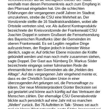
weshalb man diesen Personenkreis auch zum Empfang in
den Pfarrsaal eingeladen hat. Um die schlechten
Erfahrungen der vergangenen zwölf Jahren im Stadtrat
umzukehren, strebe die CSU eine Mehrheit an. Der
Vorsitzende stellte die 16 Stadtratskandidaten, wobei alle
Ortsteile vertreten sind, vor. Als äußerst Kontraproduktiv
bezeichnete der Kreisvorsitzende der Frankenwald CSU
Joachim Doppel in seinem Grußwort die Fernsehsendung
des Bayerischen Rundfunks über die Gemeinden im
oberen Frankenwald. Es sei Legitim negative Dinge
aufzuzeichnen, der Region jedoch in keinster Weise
dienlich, sagte er. Auf örtlicher Ebene müssten die Kräfte
gebündelt werden und man noch mehr zusammen stehen,
sagte Doppel. Der Gast aus Nürnberg Dr. Markus Söder
bezeichnete eingangs seiner fulminanten Rede die
ehrenamtlichen in den Gemeinden als die „Helden des
Alltags“. Auf das vergangenen Jahr eingehend meinte er,
dass es der Christlich Sozialen Union in einer
überzeugenden Art gelungen sei, die Personalfrage zu
klären. Der neue Ministerpräsident Günter Beckstein sei
gut gestartet und könne auch künftig auf das Vertrauen der
Menschen zählen. Der ehemalige CSU Generalsekretär
blickte auch persönlich auf eine Jahr mit so manchen
„Wellen“ zurück. Bei 76 Auftritten in Talk- Shows sei auch