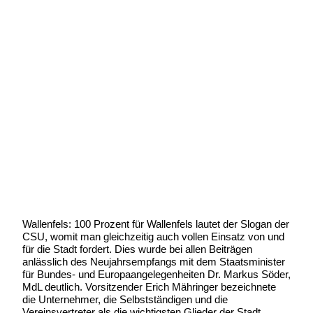
CSU fordert 100 Prozent für
Wallenfels
Geschrieben von:
Michael Wunder
Geschrieben am:
25 Januar 2008
Geschrieben um: 00:00 Uhr
Wallenfels: 100 Prozent für Wallenfels lautet der Slogan der
CSU, womit man gleichzeitig auch vollen Einsatz von und
für die Stadt fordert. Dies wurde bei allen Beiträgen
anlässlich des Neujahrsempfangs mit dem Staatsminister
für Bundes- und Europaangelegenheiten Dr. Markus Söder,
MdL deutlich. Vorsitzender Erich Mähringer bezeichnete
die Unternehmer, die Selbstständigen und die
Vereinsvertreter als die wichtigsten Glieder der Stadt,