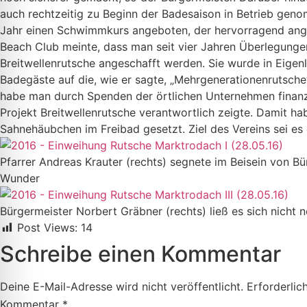
auch rechtzeitig zu Beginn der Badesaison in Betrieb geno
Jahr einen Schwimmkurs angeboten, der hervorragend ang
Beach Club meinte, dass man seit vier Jahren Überlegunge
Breitwellenrutsche angeschafft werden. Sie wurde in Eige
Badegäste auf die, wie er sagte, „Mehrgenerationenrutsche“ 
habe man durch Spenden der örtlichen Unternehmen finanzie
Projekt Breitwellenrutsche verantwortlich zeigte. Damit h
Sahnehäubchen im Freibad gesetzt. Ziel des Vereins sei es d
Pfarrer Andreas Krauter (rechts) segnete im Beisein von B
Wunder
Bürgermeister Norbert Gräbner (rechts) ließ es sich nicht
Post Views:
14
Schreibe einen Kommentar
Deine E-Mail-Adresse wird nicht veröffentlicht.
Erforderlic
Kommentar
*