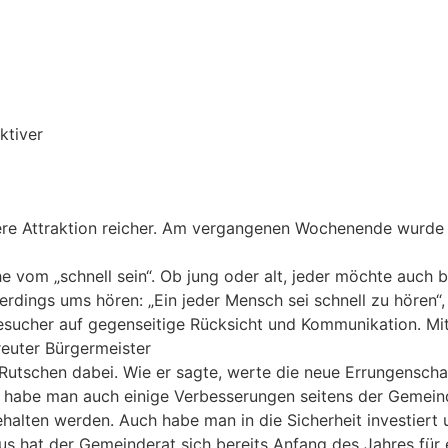
ktiver
ere Attraktion reicher. Am vergangenen Wochenende wurde d
 vom „schnell sein“. Ob jung oder alt, jeder möchte auch be
llerdings ums hören: „Ein jeder Mensch sei schnell zu hören
dbesucher auf gegenseitige Rücksicht und Kommunikation. Mi
freuter Bürgermeister
tschen dabei. Wie er sagte, werte die neue Errungenschaft
 habe man auch einige Verbesserungen seitens der Gemeind
halten werden. Auch habe man in die Sicherheit investiert
us hat der Gemeinderat sich bereits Anfang des Jahres für