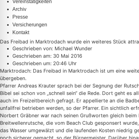
Vereinstätigkeiten
Archiv
Presse
Versicherungen
Kontakt
Das Freibad in Marktrodach wurde ein weiteres Stück attra
Geschrieben von:
Michael Wunder
Geschrieben am:
30 Mai 2016
Geschrieben um: 20:46 Uhr
Marktrodach: Das Freibad in Marktrodach ist um eine weit
übergeben.
Pfarrer Andreas Krauter sprach bei der Segnung der Rutsche
Bibel sei schon von „schnell sein“ die Rede. Dort geht es a
auch im Freizeitbereich gefragt. Er appellierte an die Ba
unfallfrei betrieben werden, so der Pfarrer. Ein sichtlich er
Norbert Gräbner war nach seinen Grußworten gleich beim Ru
Breitwellenrutsche, die vom Beach Club gesponsert wurde,
das Wasser umgewälzt und die laufenden Kosten niedrig ge
noch sicherer gemacht, so der Bürgermeister. Darüber hina