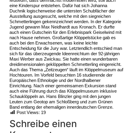
Museum, dass demnächst modernisiert wird, soll auch
eine Kinderspur entstehen. Dafür hat sich Johanna
Duchnik logischerweise die untersten Schubfächer der
Ausstellung ausgesucht, welche mit den siegreichen
Schmetterlingen gekennzeichnet werden. In der Kategorie
Jugend gewann Max Neidhardt aus Kronach. Er durfte
auch einen Gutschein für den Erlebnispark Geiselwind mit
nach Hause nehmen. Großartige Klöppelstücke gab es
auch bei den Erwachsenen, was keine leichte
Entscheidung für die Jury war. Letztendlich entschied man
sich für das überzeugende Ideenreichtum der 92-jährigen
Maxi Werber aus Zwickau. Sie hatte einen wunderbaren
dreidimensionalen geklöppelten Schmetterling eingereicht.
Auch das Thema „Zeitzeugen“ läuft im Klöppelmuseum auf
Hochtouren. Im Vorfeld besuchten 16 studierende der
Europäischen Ethnologie und der Nordhalbener
Einrichtung. Nach einer gemeinsamen Exkursion stand
auch eine Führung durch das Klöppelmuseum inklusive
Schauklöppeln an. Hans Blinzler ging mit den jungen
Leuten zum Geotop am Schloßberg und zum Grünen
Band entlang der ehemaligen innerdeutschen Grenze.
Post Views:
19
Schreibe einen