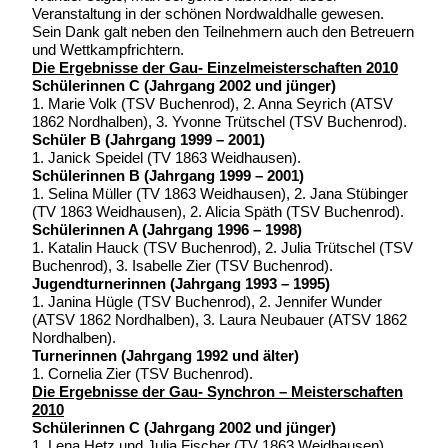
Veranstaltung in der schönen Nordwaldhalle gewesen.
Sein Dank galt neben den Teilnehmern auch den Betreuern
und Wettkampfrichtern.
Die Ergebnisse der Gau- Einzelmeisterschaften 2010
Schülerinnen C (Jahrgang 2002 und jünger)
1. Marie Volk (TSV Buchenrod), 2. Anna Seyrich (ATSV
1862 Nordhalben), 3. Yvonne Trütschel (TSV Buchenrod).
Schüler B (Jahrgang 1999 – 2001)
1. Janick Speidel (TV 1863 Weidhausen).
Schülerinnen B (Jahrgang 1999 – 2001)
1. Selina Müller (TV 1863 Weidhausen), 2. Jana Stübinger
(TV 1863 Weidhausen), 2. Alicia Späth (TSV Buchenrod).
Schülerinnen A (Jahrgang 1996 – 1998)
1. Katalin Hauck (TSV Buchenrod), 2. Julia Trütschel (TSV
Buchenrod), 3. Isabelle Zier (TSV Buchenrod).
Jugendturnerinnen (Jahrgang 1993 – 1995)
1. Janina Hügle (TSV Buchenrod), 2. Jennifer Wunder
(ATSV 1862 Nordhalben), 3. Laura Neubauer (ATSV 1862
Nordhalben).
Turnerinnen (Jahrgang 1992 und älter)
1. Cornelia Zier (TSV Buchenrod).
Die Ergebnisse der Gau- Synchron – Meisterschaften
2010
Schülerinnen C (Jahrgang 2002 und jünger)
1. Lena Hetz und Julia Fischer (TV 1863 Weidhausen)