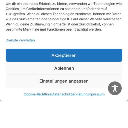
Um dir ein optimales Erlebnis zu bieten, verwenden wir Technologien wie
Cookies, um Geräteinformationen zu speichern und/oder darauf
zuzugreifen. Wenn du diesen Technologien zustimmst, können wir Daten
wie das Surfverhalten oder eindeutige IDs auf dieser Website verarbeiten.
Wenn du deine Zustimmung nicht erteilst oder zurückziehst, können
bestimmte Merkmale und Funktionen beeinträchtigt werden.
Dienste verwalten
Akzeptieren
Name
*
Ablehnen
Einstellungen anpassen
E-Mail-Adresse
*
Cookie-Richtlinie
Datenschutzerklärung
Impressum
Website
Name, E-Mail-Adresse und Website in diesem