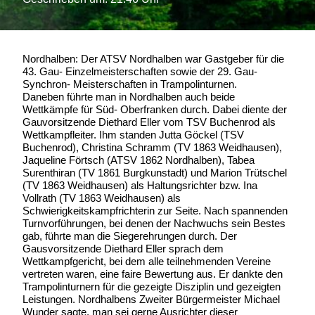
Nordhalben: Der ATSV Nordhalben war Gastgeber für die
43. Gau- Einzelmeisterschaften sowie der 29. Gau-
Synchron- Meisterschaften in Trampolinturnen.
Daneben führte man in Nordhalben auch beide
Wettkämpfe für Süd- Oberfranken durch. Dabei diente der
Gauvorsitzende Diethard Eller vom TSV Buchenrod als
Wettkampfleiter. Ihm standen Jutta Göckel (TSV
Buchenrod), Christina Schramm (TV 1863 Weidhausen),
Jaqueline Förtsch (ATSV 1862 Nordhalben), Tabea
Surenthiran (TV 1861 Burgkunstadt) und Marion Trütschel
(TV 1863 Weidhausen) als Haltungsrichter bzw. Ina
Vollrath (TV 1863 Weidhausen) als
Schwierigkeitskampfrichterin zur Seite. Nach spannenden
Turnvorführungen, bei denen der Nachwuchs sein Bestes
gab, führte man die Siegerehrungen durch. Der
Gausvorsitzende Diethard Eller sprach dem
Wettkampfgericht, bei dem alle teilnehmenden Vereine
vertreten waren, eine faire Bewertung aus. Er dankte den
Trampolinturnern für die gezeigte Disziplin und gezeigten
Leistungen. Nordhalbens Zweiter Bürgermeister Michael
Wunder sagte, man sei gerne Ausrichter dieser