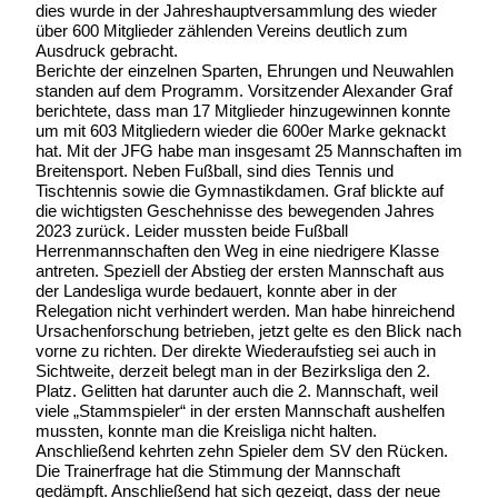
dies wurde in der Jahreshauptversammlung des wieder
über 600 Mitglieder zählenden Vereins deutlich zum
Ausdruck gebracht.
Berichte der einzelnen Sparten, Ehrungen und Neuwahlen
standen auf dem Programm. Vorsitzender Alexander Graf
berichtete, dass man 17 Mitglieder hinzugewinnen konnte
um mit 603 Mitgliedern wieder die 600er Marke geknackt
hat. Mit der JFG habe man insgesamt 25 Mannschaften im
Breitensport. Neben Fußball, sind dies Tennis und
Tischtennis sowie die Gymnastikdamen. Graf blickte auf
die wichtigsten Geschehnisse des bewegenden Jahres
2023 zurück. Leider mussten beide Fußball
Herrenmannschaften den Weg in eine niedrigere Klasse
antreten. Speziell der Abstieg der ersten Mannschaft aus
der Landesliga wurde bedauert, konnte aber in der
Relegation nicht verhindert werden. Man habe hinreichend
Ursachenforschung betrieben, jetzt gelte es den Blick nach
vorne zu richten. Der direkte Wiederaufstieg sei auch in
Sichtweite, derzeit belegt man in der Bezirksliga den 2.
Platz. Gelitten hat darunter auch die 2. Mannschaft, weil
viele „Stammspieler“ in der ersten Mannschaft aushelfen
mussten, konnte man die Kreisliga nicht halten.
Anschließend kehrten zehn Spieler dem SV den Rücken.
Die Trainerfrage hat die Stimmung der Mannschaft
gedämpft. Anschließend hat sich gezeigt, dass der neue