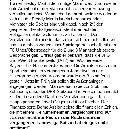
Trainer Freddy Martin der richtige Mann war. Durch seine
gute Arbeit hat er der Mannschaft zu neuem Schwung
verholfen und eine Mannschaft geformt, welche wieder an
sich glaubt. Freddy Martin ist ein herausragender
Motivator, die Spieler sind voll dabei. Nach 2/3 der
gespielten Bezirksligasaison steht man auf den
Relegationsplatz, welchen es zu halten gilt. Der
Vorsitzende informierte, dass man sich neu aufstellen will
und es deshalb wegen einer Spielergemeinschaft mit dem
FC Unter/Oberrodach für die 2 und 3 Mannschaft bereits
Gespräche gab. Erfreut gab er bekannt, dass die JFG
Grün-Weiß Frankenwald (U-17) am Wochenende
Bayerischer Hallenmeister wurde. Die Arbeitseinsätze am
Sportheim sind im vergangenen Jahr etwas in den
Hintergrund gerückt, trotzdem wurde der Balkon fertig
gestellt. Jetzt im Frühjahr sollen die Außenanlagen
angegangen werden. Man sei nach wie vor Stolz und
Zufrieden, dass der DFB-Stützpunkt in Friesen beheimatet
ist. Der besondere Dank des Vorsitzenden galt den
Hauptsponsoren Josef Geiger und Alois Fischer. Der
Finanzexperte Bernd Assion zeigte die finanziellen Zahlen,
die mit einem Kleinunternehmen vergleichbar sind, auf.
„Es war nicht nur Pech, in der Rückrunde der
vergangenen Landesliga-Saison hat einiges nicht
gestimmt“