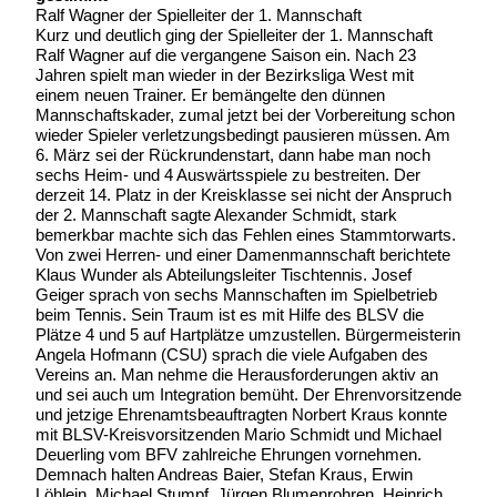
Ralf Wagner der Spielleiter der 1. Mannschaft
Kurz und deutlich ging der Spielleiter der 1. Mannschaft
Ralf Wagner auf die vergangene Saison ein. Nach 23
Jahren spielt man wieder in der Bezirksliga West mit
einem neuen Trainer. Er bemängelte den dünnen
Mannschaftskader, zumal jetzt bei der Vorbereitung schon
wieder Spieler verletzungsbedingt pausieren müssen. Am
6. März sei der Rückrundenstart, dann habe man noch
sechs Heim- und 4 Auswärtsspiele zu bestreiten. Der
derzeit 14. Platz in der Kreisklasse sei nicht der Anspruch
der 2. Mannschaft sagte Alexander Schmidt, stark
bemerkbar machte sich das Fehlen eines Stammtorwarts.
Von zwei Herren- und einer Damenmannschaft berichtete
Klaus Wunder als Abteilungsleiter Tischtennis. Josef
Geiger sprach von sechs Mannschaften im Spielbetrieb
beim Tennis. Sein Traum ist es mit Hilfe des BLSV die
Plätze 4 und 5 auf Hartplätze umzustellen. Bürgermeisterin
Angela Hofmann (CSU) sprach die viele Aufgaben des
Vereins an. Man nehme die Herausforderungen aktiv an
und sei auch um Integration bemüht. Der Ehrenvorsitzende
und jetzige Ehrenamtsbeauftragten Norbert Kraus konnte
mit BLSV-Kreisvorsitzenden Mario Schmidt und Michael
Deuerling vom BFV zahlreiche Ehrungen vornehmen.
Demnach halten Andreas Baier, Stefan Kraus, Erwin
Löhlein, Michael Stumpf, Jürgen Blumenrohren, Heinrich