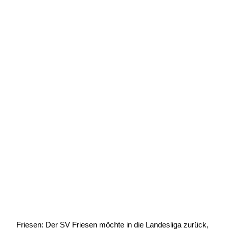
Der direkte Wiederaufstieg ist das
Ziel
Geschrieben von:
Michael Wunder
Geschrieben am:
5 Februar 2024
Geschrieben um: 19:59 Uhr
Friesen: Der SV Friesen möchte in die Landesliga zurück,