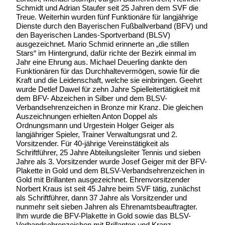
Schmidt und Adrian Staufer seit 25 Jahren dem SVF die
Treue. Weiterhin wurden fünf Funktionäre für langjährige
Dienste durch den Bayerischen Fußballverband (BFV) und
den Bayerischen Landes-Sportverband (BLSV)
ausgezeichnet. Mario Schmid erinnerte an „die stillen
Stars“ im Hintergrund, dafür richte der Bezirk einmal im
Jahr eine Ehrung aus. Michael Deuerling dankte den
Funktionären für das Durchhaltevermögen, sowie für die
Kraft und die Leidenschaft, welche sie einbringen. Geehrt
wurde Detlef Dawel für zehn Jahre Spielleitertätigkeit mit
dem BFV- Abzeichen in Silber und dem BLSV-
Verbandsehrenzeichen in Bronze mir Kranz. Die gleichen
Auszeichnungen erhielten Anton Doppel als
Ordnungsmann und Urgestein Holger Geiger als
langjähriger Spieler, Trainer Verwaltungsrat und 2.
Vorsitzender. Für 40-jährige Vereinstätigkeit als
Schriftführer, 25 Jahre Abteilungsleiter Tennis und sieben
Jahre als 3. Vorsitzender wurde Josef Geiger mit der BFV-
Plakette in Gold und dem BLSV-Verbandsehrenzeichen in
Gold mit Brillanten ausgezeichnet. Ehrenvorsitzender
Norbert Kraus ist seit 45 Jahre beim SVF tätig, zunächst
als Schriftführer, dann 37 Jahre als Vorsitzender und
nunmehr seit sieben Jahren als Ehrenamtsbeauftragter.
Ihm wurde die BFV-Plakette in Gold sowie das BLSV-
Verbandsehrenzeichen mit Brillanten und Kranz