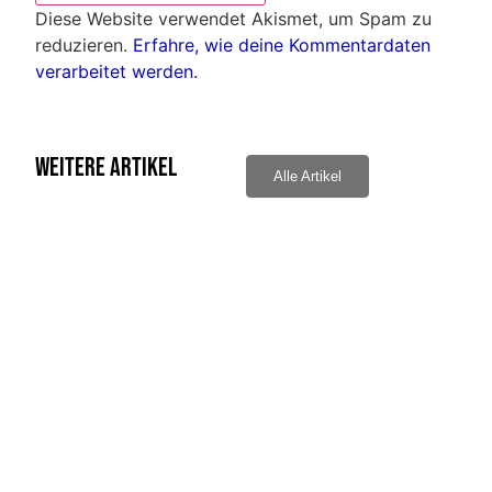
Diese Website verwendet Akismet, um Spam zu
reduzieren.
Erfahre, wie deine Kommentardaten
verarbeitet werden.
Weitere Artikel
Alle Artikel
Bernd Radlo traf ins „schwarze“
Ehrun