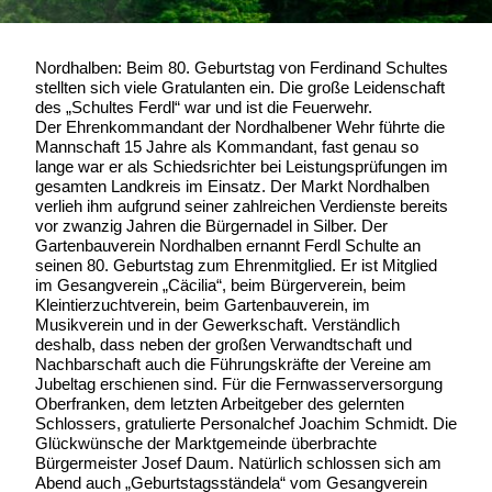
Nordhalben: Beim 80. Geburtstag von Ferdinand Schultes
stellten sich viele Gratulanten ein. Die große Leidenschaft
des „Schultes Ferdl“ war und ist die Feuerwehr.
Der Ehrenkommandant der Nordhalbener Wehr führte die
Mannschaft 15 Jahre als Kommandant, fast genau so
lange war er als Schiedsrichter bei Leistungsprüfungen im
gesamten Landkreis im Einsatz. Der Markt Nordhalben
verlieh ihm aufgrund seiner zahlreichen Verdienste bereits
vor zwanzig Jahren die Bürgernadel in Silber. Der
Gartenbauverein Nordhalben ernannt Ferdl Schulte an
seinen 80. Geburtstag zum Ehrenmitglied. Er ist Mitglied
im Gesangverein „Cäcilia“, beim Bürgerverein, beim
Kleintierzuchtverein, beim Gartenbauverein, im
Musikverein und in der Gewerkschaft. Verständlich
deshalb, dass neben der großen Verwandtschaft und
Nachbarschaft auch die Führungskräfte der Vereine am
Jubeltag erschienen sind. Für die Fernwasserversorgung
Oberfranken, dem letzten Arbeitgeber des gelernten
Schlossers, gratulierte Personalchef Joachim Schmidt. Die
Glückwünsche der Marktgemeinde überbrachte
Bürgermeister Josef Daum. Natürlich schlossen sich am
Abend auch „Geburtstagsständela“ vom Gesangverein