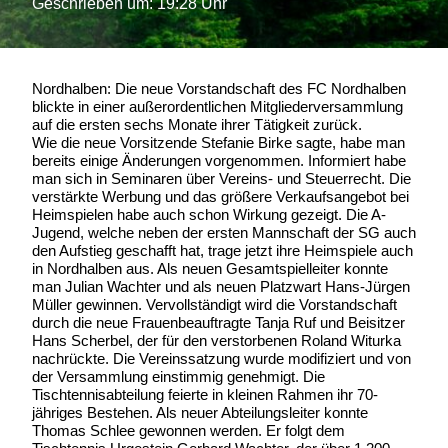
Geschrieben um: 19:28 Uhr
Nordhalben: Die neue Vorstandschaft des FC Nordhalben
blickte in einer außerordentlichen Mitgliederversammlung
auf die ersten sechs Monate ihrer Tätigkeit zurück.
Wie die neue Vorsitzende Stefanie Birke sagte, habe man
bereits einige Änderungen vorgenommen. Informiert habe
man sich in Seminaren über Vereins- und Steuerrecht. Die
verstärkte Werbung und das größere Verkaufsangebot bei
Heimspielen habe auch schon Wirkung gezeigt. Die A-
Jugend, welche neben der ersten Mannschaft der SG auch
den Aufstieg geschafft hat, trage jetzt ihre Heimspiele auch
in Nordhalben aus. Als neuen Gesamtspielleiter konnte
man Julian Wachter und als neuen Platzwart Hans-Jürgen
Müller gewinnen. Vervollständigt wird die Vorstandschaft
durch die neue Frauenbeauftragte Tanja Ruf und Beisitzer
Hans Scherbel, der für den verstorbenen Roland Witurka
nachrückte. Die Vereinssatzung wurde modifiziert und von
der Versammlung einstimmig genehmigt. Die
Tischtennisabteilung feierte in kleinen Rahmen ihr 70-
jähriges Bestehen. Als neuer Abteilungsleiter konnte
Thomas Schlee gewonnen werden. Er folgt dem