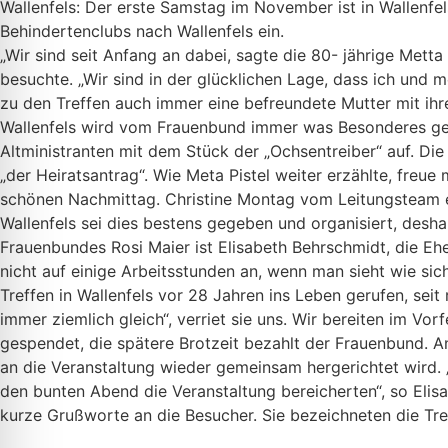
Wallenfels: Der erste Samstag im November ist in Wallenfe
Behindertenclubs nach Wallenfels ein.
„Wir sind seit Anfang an dabei, sagte die 80- jährige Mett
besuchte. „Wir sind in der glücklichen Lage, dass ich und 
zu den Treffen auch immer eine befreundete Mutter mit ihren
Wallenfels wird vom Frauenbund immer was Besonderes geb
Altministranten mit dem Stück der „Ochsentreiber“ auf. Di
„der Heiratsantrag“. Wie Meta Pistel weiter erzählte, fre
schönen Nachmittag. Christine Montag vom Leitungsteam e
Wallenfels sei dies bestens gegeben und organisiert, desh
Frauenbundes Rosi Maier ist Elisabeth Behrschmidt, die Ehe
nicht auf einige Arbeitsstunden an, wenn man sieht wie sich 
Treffen in Wallenfels vor 28 Jahren ins Leben gerufen, seit
immer ziemlich gleich“, verriet sie uns. Wir bereiten im Vo
gespendet, die spätere Brotzeit bezahlt der Frauenbund. 
an die Veranstaltung wieder gemeinsam hergerichtet wird. „
den bunten Abend die Veranstaltung bereicherten“, so Elis
kurze Grußworte an die Besucher. Sie bezeichneten die T