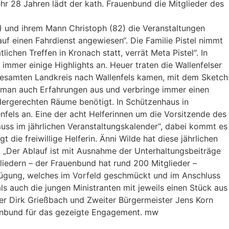
r 28 Jahren lädt der kath. Frauenbund die Mitglieder des
49) und ihrem Mann Christoph (82) die Veranstaltungen
uf einen Fahrdienst angewiesen“. Die Familie Pistel nimmt
chen Treffen in Kronach statt, verrät Meta Pistel“. In
mer einige Highlights an. Heuer traten die Wallenfelser
 gesamten Landkreis nach Wallenfels kamen, mit dem Sketch
he man auch Erfahrungen aus und verbringe immer einen
ergerechten Räume benötigt. In Schützenhaus in
nfels an. Eine der acht Helferinnen um die Vorsitzende des
muss im jährlichen Veranstaltungskalender“, dabei kommt es
 die freiwillige Helferin. Änni Wilde hat diese jährlichen
i. „Der Ablauf ist mit Ausnahme der Unterhaltungsbeiträge
gliedern – der Frauenbund hat rund 200 Mitglieder –
fügung, welches im Vorfeld geschmückt und im Anschluss
s auch die jungen Ministranten mit jeweils einen Stück aus
rer Dirk Grießbach und Zweiter Bürgermeister Jens Korn
uenbund für das gezeigte Engagement. mw