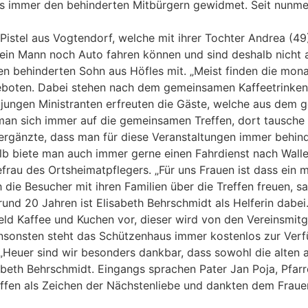
ls immer den behinderten Mitbürgern gewidmet. Seit nunmeh
a Pistel aus Vogtendorf, welche mit ihrer Tochter Andrea (
mein Mann noch Auto fahren können und sind deshalb nicht a
 behinderten Sohn aus Höfles mit. „Meist finden die monatli
oten. Dabei stehen nach dem gemeinsamen Kaffeetrinken im
e jungen Ministranten erfreuten die Gäste, welche aus dem
ue man sich immer auf die gemeinsamen Treffen, dort tausc
rgänzte, dass man für diese Veranstaltungen immer behind
alb biete man auch immer gerne einen Fahrdienst nach Walle
frau des Ortsheimatpflegers. „Für uns Frauen ist dass ein 
die Besucher mit ihren Familien über die Treffen freuen, sagt
 rund 20 Jahren ist Elisabeth Behrschmidt als Helferin dabe
rfeld Kaffee und Kuchen vor, dieser wird von den Vereinsmit
Ansonsten steht das Schützenhaus immer kostenlos zur Ver
Heuer sind wir besonders dankbar, dass sowohl die alten al
abeth Behrschmidt. Eingangs sprachen Pater Jan Poja, Pfar
reffen als Zeichen der Nächstenliebe und dankten dem Fra