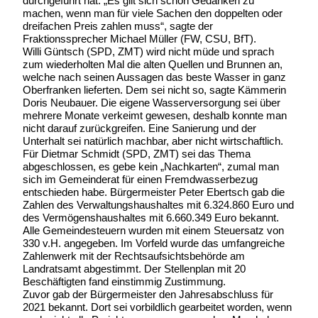
durchgeführt hat. „Es gilt sich schon Gedanken zu
machen, wenn man für viele Sachen den doppelten oder
dreifachen Preis zahlen muss“, sagte der
Fraktionssprecher Michael Müller (FW, CSU, BfT).
Willi Güntsch (SPD, ZMT) wird nicht müde und sprach
zum wiederholten Mal die alten Quellen und Brunnen an,
welche nach seinen Aussagen das beste Wasser in ganz
Oberfranken lieferten. Dem sei nicht so, sagte Kämmerin
Doris Neubauer. Die eigene Wasserversorgung sei über
mehrere Monate verkeimt gewesen, deshalb konnte man
nicht darauf zurückgreifen. Eine Sanierung und der
Unterhalt sei natürlich machbar, aber nicht wirtschaftlich.
Für Dietmar Schmidt (SPD, ZMT) sei das Thema
abgeschlossen, es gebe kein „Nachkarten“, zumal man
sich im Gemeinderat für einen Fremdwasserbezug
entschieden habe. Bürgermeister Peter Ebertsch gab die
Zahlen des Verwaltungshaushaltes mit 6.324.860 Euro und
des Vermögenshaushaltes mit 6.660.349 Euro bekannt.
Alle Gemeindesteuern wurden mit einem Steuersatz von
330 v.H. angegeben. Im Vorfeld wurde das umfangreiche
Zahlenwerk mit der Rechtsaufsichtsbehörde am
Landratsamt abgestimmt. Der Stellenplan mit 20
Beschäftigten fand einstimmig Zustimmung.
Zuvor gab der Bürgermeister den Jahresabschluss für
2021 bekannt. Dort sei vorbildlich gearbeitet worden, wenn