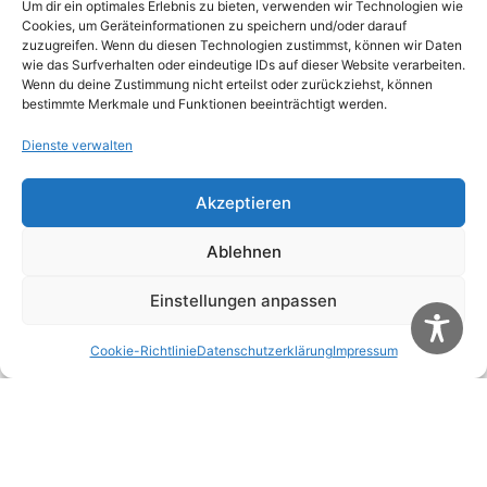
Um dir ein optimales Erlebnis zu bieten, verwenden wir Technologien wie
Cookies, um Geräteinformationen zu speichern und/oder darauf
zuzugreifen. Wenn du diesen Technologien zustimmst, können wir Daten
E-Mail-Adresse
*
wie das Surfverhalten oder eindeutige IDs auf dieser Website verarbeiten.
Wenn du deine Zustimmung nicht erteilst oder zurückziehst, können
bestimmte Merkmale und Funktionen beeinträchtigt werden.
Website
Dienste verwalten
Akzeptieren
Name, E-Mail-Adresse und Website in diesem
Browser für meinen nächsten Kommentar
Ablehnen
speichern.
Einstellungen anpassen
Diese Website verwendet Akismet, um Spam zu
reduzieren.
Erfahre, wie deine Kommentardaten
Cookie-Richtlinie
Datenschutzerklärung
Impressum
verarbeitet werden.
Weitere Artikel
Alle Artikel