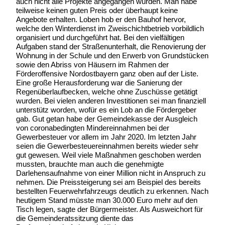
auch nicht alle Projekte angegangen wurden. Man habe
teilweise keinen guten Preis oder überhaupt keine
Angebote erhalten. Loben hob er den Bauhof hervor,
welche den Winterdienst im Zweischichtbetrieb vorbildlich
organisiert und durchgeführt hat. Bei den vielfältigen
Aufgaben stand der Straßenunterhalt, die Renovierung der
Wohnung in der Schule und den Erwerb von Grundstücken
sowie den Abriss von Häusern im Rahmen der
Förderoffensive Nordostbayern ganz oben auf der Liste.
Eine große Herausforderung war die Sanierung der
Regenüberlaufbecken, welche ohne Zuschüsse getätigt
wurden. Bei vielen anderen Investitionen sei man finanziell
unterstütz worden, wofür es ein Lob an die Fördergeber
gab. Gut getan habe der Gemeindekasse der Ausgleich
von coronabedingten Mindereinnahmen bei der
Gewerbesteuer vor allem im Jahr 2020. Im letzten Jahr
seien die Gewerbesteuereinnahmen bereits wieder sehr
gut gewesen. Weil viele Maßnahmen geschoben werden
mussten, brauchte man auch die genehmigte
Darlehensaufnahme von einer Million nicht in Anspruch zu
nehmen. Die Preissteigerung sei am Beispiel des bereits
bestellten Feuerwehrfahrzeugs deutlich zu erkennen. Nach
heutigem Stand müsste man 30.000 Euro mehr auf den
Tisch legen, sagte der Bürgermeister. Als Ausweichort für
die Gemeinderatssitzung diente das