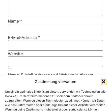
Name
*
E-Mail-Adresse
*
Website
Name, E-Mail-Adresse und Website in diesem
Browser für meinen nächsten Kommentar
Zustimmung verwalten
speichern.
Um dir ein optimales Erlebnis zu bieten, verwenden wir Technologien wie
Cookies, um Geräteinformationen zu speichern und/oder darauf
Diese Website verwendet Akismet, um Spam zu
zuzugreifen. Wenn du diesen Technologien zustimmst, können wir Daten
reduzieren.
Erfahre, wie deine Kommentardaten
wie das Surfverhalten oder eindeutige IDs auf dieser Website verarbeiten.
verarbeitet werden.
Wenn du deine Zustimmung nicht erteilst oder zurückziehst, können