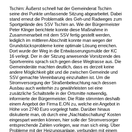
Tschirn: Äußerst schnell hat der Gemeinderat Tschirn
seine drei Punkte umfassende Sitzung abgearbeitet. Dabei
stand erneut die Problematik des Geh-und Radweges zum
Sportgelände des SSV Tschirn an. Wie der Bürgermeister
Peter Klinger berichtete konnte diese Maßnahme in
Zusammenarbeit mit dem SSV fertig gestellt werden,
lediglich im mittleren Abschnitt konnte man wegen der
Grundstücksprobleme keine optimale Lösung erreichen.
Dort wurde der Weg in die Entwässerungsmulde der KC
16 verlegt. Der in der Sitzung anwesende Vorsitzende des
Sportvereins sprach sich gegen diese Wegtrasse aus. Die
Gemeinderäte machten deutlich, dass es derzeit keine
andere Möglichkeit gibt und die zwischen Gemeinde und
SSV gemachte Vereinbarung einzuhalten ist. Um die
Stromversorgung der Straßenbeleuchtung nach dessen
Ausbau auch weiterhin zu gewährleisten sei eine
zusätzliche Schaltstelle in der Ortsmitte notwendig,
informierte der Bürgermeister. Die Räte stimmten deshalb
einem Angebot der Firma E.ON zu, welche ein Angebot in
Höhe von 2740 Euro vorgelegt hatte. Darüber hinaus
diskutierte man, ob durch eine „Nachtabschaltung“ Kosten
eingespart werden können, hier solle der Stromversorger
entsprechende Zahlen vorlegen, war man sich einig. Über
Probleme mit der Heizungsanlage, verbunden mit einem