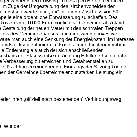
nlieger wieder einen Fußweg im besagten Bereich erhalten.
an im Zuge der Umgestaltung des Kirchenvorfeldes den
ein, deshalb werde man „nur“ mit einen Zuschuss von 50
pelle eine ordentliche Entwässerung zu schaffen. Des
kosten von 10.000 Euro möglich ist. Gemeinderat Roland
ie Gestaltung der neuen Mauer mit den schmalen Treppen
eschoss des Gemeindehauses fand eine weitere investive
arte man auch eine Senkung der Energiekosten. Im Interesse
 Grundstückseigentümern im Ködeltal eine Fichtenentnahme
ie Entfernung als auch der sich anschließenden
Ausbaus der Staatsstraße in Richtung Effelter erhalten habe.
e Verbesserung zu erreichen und Gefahrenstellen zu
 der Nachbargemeinde reden. Eingangs der Sitzung konnte
men der Gemeinde überreichte er zur starken Leistung ein
wieder ihren „offiziell noch bestehenden“ Verbindungsweg.
ael Wunder