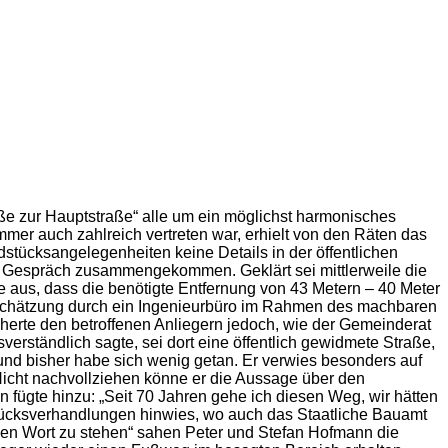
ße zur Hauptstraße“ alle um ein möglichst harmonisches
mmer auch zahlreich vertreten war, erhielt von den Räten das
ndstücksangelegenheiten keine Details in der öffentlichen
es“ Gespräch zusammengekommen. Geklärt sei mittlerweile die
 aus, dass die benötigte Entfernung von 43 Metern – 40 Meter
tenschätzung durch ein Ingenieurbüro im Rahmen des machbaren
erte den betroffenen Anliegern jedoch, wie der Gemeinderat
sverständlich sagte, sei dort eine öffentlich gewidmete Straße,
und bisher habe sich wenig getan. Er verwies besonders auf
Nicht nachvollziehen könne er die Aussage über den
 fügte hinzu: „Seit 70 Jahren gehe ich diesen Weg, wir hätten
stücksverhandlungen hinwies, wo auch das Staatliche Bauamt
nen Wort zu stehen“ sahen Peter und Stefan Hofmann die