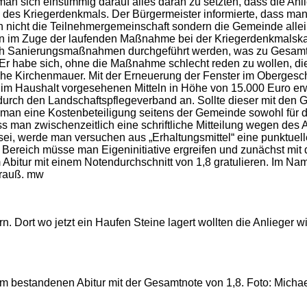
 man sich einstimmig darauf alles daran zu setzten, dass die A
g des Kriegerdenkmals. Der Bürgermeister informierte, dass m
och nicht die Teilnehmergemeinschaft sondern die Gemeinde all
en im Zuge der laufenden Maßnahme bei der Kriegerdenkmalska
ich Sanierungsmaßnahmen durchgeführt werden, was zu Gesamt
Er habe sich, ohne die Maßnahme schlecht reden zu wollen, d
attliche Kirchenmauer. Mit der Erneuerung der Fenster im Oberg
 Haushalt vorgesehenen Mitteln in Höhe von 15.000 Euro erw
urch den Landschaftspflegeverband an. Sollte dieser mit den
man eine Kostenbeteiligung seitens der Gemeinde sowohl für d
ass man zwischenzeitlich eine schriftliche Mitteilung wegen des 
i, werde man versuchen aus „Erhaltungsmittel“ eine punktuell
ereich müsse man Eigeninitiative ergreifen und zunächst mit
 Abitur mit einem Notendurchschnitt von 1,8 gratulieren. Im Na
trauß. mw
rn. Dort wo jetzt ein Haufen Steine lagert wollten die Anlieger 
um bestandenen Abitur mit der Gesamtnote von 1,8. Foto: Mich