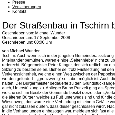
Presse
Versicherungen
Kontakt
Der Straßenbau in Tschirn 
Geschrieben von:
Michael Wunder
Geschrieben am:
17 September 2008
Geschrieben um: 00:00 Uhr
von Michael Wunder
Tschirn: Auch wenn sich in der jüngsten Gemeinderatssitzun
Miteinander bemühten, waren einige „Seitenhiebe“ nicht zu übe
rederecht. Bürgermeister Peter Klinger, der sich redlich um e
Sitzung zu beraten seien. Bisher sei trotz Fristsetzung mit 
Verkehrssicherheit, welche einen Weg zwischen der Pappelstr
werden gefordert – „grenzwertig“ sei, aber möglich ist. Auc
halten. Der Bürgermeister bedauerte zu den Grundstücksange
auch, Unterstützung zu. Anlieger Bruno Punzelt ging als Sprech
welche sich im Besitz der Gemeinde besitzt derzeit dem „Ver
die älteren Bürger, welche zu Fuß unterwegs sind und für die
Wiesenweg, dort wurde eine Verbindung mit einem Gefälle von 2
gar nicht zulassen dürfen, dass dieser geschlossen wird“. 
in die Verhandlungen einbezogen war, meldeten sich fast all