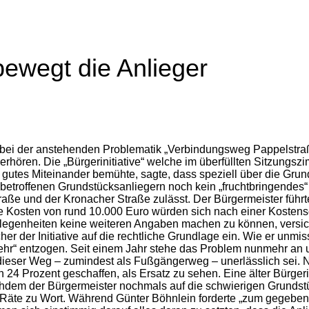
bewegt die Anlieger
g bei der anstehenden Problematik „Verbindungsweg Pappelstra
rhören. Die „Bürgerinitiative“ welche im überfüllten Sitzungszi
in gutes Miteinander bemühte, sagte, dass speziell über die Gru
den betroffenen Grundstücksanliegern noch kein „fruchtbringend
aße und der Kronacher Straße zulässt. Der Bürgermeister führte
h die Kosten von rund 10.000 Euro würden sich nach einer Kos
legenheiten keine weiteren Angaben machen zu können, versich
er der Initiative auf die rechtliche Grundlage ein. Wie er unmis
kehr“ entzogen. Seit einem Jahr stehe das Problem nunmehr an 
 dieser Weg – zumindest als Fußgängerweg – unerlässlich sei. 
4 Prozent geschaffen, als Ersatz zu sehen. Eine älter Bürgerin
Nachdem der Bürgermeister nochmals auf die schwierigen Grund
e Räte zu Wort. Während Günter Böhnlein forderte „zum gegebe