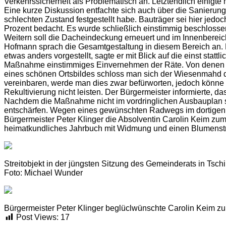
Verkehrssicherheit als Problematisch an. Letztendlich einigte
Eine kurze Diskussion entfachte sich auch über die Sanierun
schlechten Zustand festgestellt habe. Bauträger sei hier jed
Prozent bedacht. Es wurde schließlich einstimmig beschloss
Weitern soll die Dacheindeckung erneuert und im Innenbere
Hofmann sprach die Gesamtgestaltung in diesem Bereich an. 
etwas anders vorgestellt, sagte er mit Blick auf die einst st
Maßnahme einstimmiges Einvernehmen der Räte. Von denen im
eines schönen Ortsbildes schloss man sich der Wiesenmahd d
vereinbaren, werde man dies zwar befürworten, jedoch könne 
Rekultivierung nicht leisten. Der Bürgermeister informierte, d
Nachdem die Maßnahme nicht im vordringlichen Ausbauplan se
entschärfen. Wegen eines gewünschten Radwegs im dortigen B
Bürgermeister Peter Klinger die Absolventin Carolin Keim zum
heimatkundliches Jahrbuch mit Widmung und einen Blumens
Streitobjekt in der jüngsten Sitzung des Gemeinderats in Tschi
Foto: Michael Wunder
Bürgermeister Peter Klinger beglüclwünschte Carolin Keim z
Post Views:
17