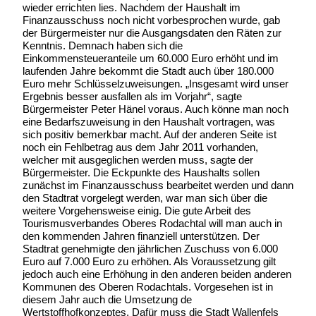
wieder errichten lies. Nachdem der Haushalt im
Finanzausschuss noch nicht vorbesprochen wurde, gab
der Bürgermeister nur die Ausgangsdaten den Räten zur
Kenntnis. Demnach haben sich die
Einkommensteueranteile um 60.000 Euro erhöht und im
laufenden Jahre bekommt die Stadt auch über 180.000
Euro mehr Schlüsselzuweisungen. „Insgesamt wird unser
Ergebnis besser ausfallen als im Vorjahr“, sagte
Bürgermeister Peter Hänel voraus. Auch könne man noch
eine Bedarfszuweisung in den Haushalt vortragen, was
sich positiv bemerkbar macht. Auf der anderen Seite ist
noch ein Fehlbetrag aus dem Jahr 2011 vorhanden,
welcher mit ausgeglichen werden muss, sagte der
Bürgermeister. Die Eckpunkte des Haushalts sollen
zunächst im Finanzausschuss bearbeitet werden und dann
den Stadtrat vorgelegt werden, war man sich über die
weitere Vorgehensweise einig. Die gute Arbeit des
Tourismusverbandes Oberes Rodachtal will man auch in
den kommenden Jahren finanziell unterstützen. Der
Stadtrat genehmigte den jährlichen Zuschuss von 6.000
Euro auf 7.000 Euro zu erhöhen. Als Voraussetzung gilt
jedoch auch eine Erhöhung in den anderen beiden anderen
Kommunen des Oberen Rodachtals. Vorgesehen ist in
diesem Jahr auch die Umsetzung de
Wertstoffhofkonzeptes. Dafür muss die Stadt Wallenfels