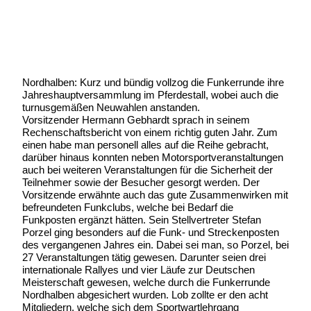
Geschrieben am:
8 Februar 2010
Geschrieben um: 20:40 Uhr
Nordhalben: Kurz und bündig vollzog die Funkerrunde ihre
Jahreshauptversammlung im Pferdestall, wobei auch die
turnusgemäßen Neuwahlen anstanden.
Vorsitzender Hermann Gebhardt sprach in seinem
Rechenschaftsbericht von einem richtig guten Jahr. Zum
einen habe man personell alles auf die Reihe gebracht,
darüber hinaus konnten neben Motorsportveranstaltungen
auch bei weiteren Veranstaltungen für die Sicherheit der
Teilnehmer sowie der Besucher gesorgt werden. Der
Vorsitzende erwähnte auch das gute Zusammenwirken mit
befreundeten Funkclubs, welche bei Bedarf die
Funkposten ergänzt hätten. Sein Stellvertreter Stefan
Porzel ging besonders auf die Funk- und Streckenposten
des vergangenen Jahres ein. Dabei sei man, so Porzel, bei
27 Veranstaltungen tätig gewesen. Darunter seien drei
internationale Rallyes und vier Läufe zur Deutschen
Meisterschaft gewesen, welche durch die Funkerrunde
Nordhalben abgesichert wurden. Lob zollte er den acht
Mitgliedern, welche sich dem Sportwartlehrgang