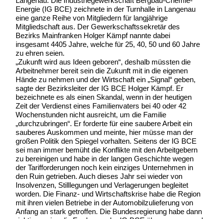
Langenau: Die Industriegewerkschaft Bergbau-Chemie-
Energie (IG BCE) zeichnete in der Turnhalle in Langenau
eine ganze Reihe von Mitgliedern für langjährige
Mitgliedschaft aus. Der Gewerkschaftssekretär des
Bezirks Mainfranken Holger Kämpf nannte dabei
insgesamt 4405 Jahre, welche für 25, 40, 50 und 60 Jahre
zu ehren seien.
„Zukunft wird aus Ideen geboren“, deshalb müssten die
Arbeitnehmer bereit sein die Zukunft mit in die eigenen
Hände zu nehmen und der Wirtschaft ein „Signal“ geben,
sagte der Bezirksleiter der IG BCE Holger Kämpf. Er
bezeichnete es als einen Skandal, wenn in der heutigen
Zeit der Verdienst eines Familienvaters bei 40 oder 42
Wochenstunden nicht ausreicht, um die Familie
„durchzubringen“. Er forderte für eine saubere Arbeit ein
sauberes Auskommen und meinte, hier müsse man der
großen Politik den Spiegel vorhalten. Seitens der IG BCE
sei man immer bemüht die Konflikte mit den Arbeitgebern
zu bereinigen und habe in der langen Geschichte wegen
der Tarifforderungen noch kein einziges Unternehmen in
den Ruin getrieben. Auch dieses Jahr sei wieder von
Insolvenzen, Stilllegungen und Verlagerungen begleitet
worden. Die Finanz- und Wirtschaftskrise habe die Region
mit ihren vielen Betriebe in der Automobilzulieferung von
Anfang an stark getroffen. Die Bundesregierung habe dann