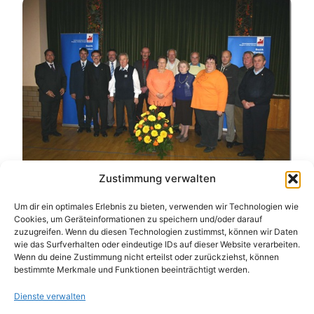
Zustimmung verwalten
Seit einem halben Jahrhundert halten diese Mitglieder der
IG BCE die Treue. Foto: Michael Wunder
Um dir ein optimales Erlebnis zu bieten, verwenden wir Technologien wie
Cookies, um Geräteinformationen zu speichern und/oder darauf
zuzugreifen. Wenn du diesen Technologien zustimmst, können wir Daten
wie das Surfverhalten oder eindeutige IDs auf dieser Website verarbeiten.
Wenn du deine Zustimmung nicht erteilst oder zurückziehst, können
bestimmte Merkmale und Funktionen beeinträchtigt werden.
Dienste verwalten