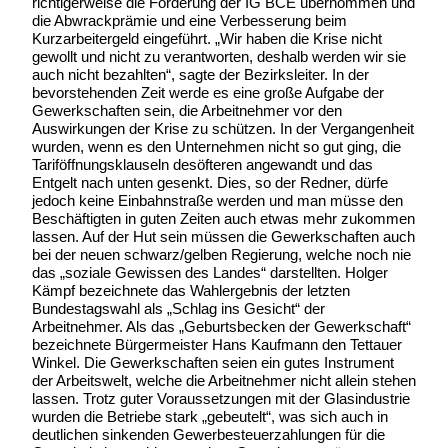
richtigerweise die Forderung der IG BCE übernommen und
die Abwrackprämie und eine Verbesserung beim
Kurzarbeitergeld eingeführt. „Wir haben die Krise nicht
gewollt und nicht zu verantworten, deshalb werden wir sie
auch nicht bezahlten“, sagte der Bezirksleiter. In der
bevorstehenden Zeit werde es eine große Aufgabe der
Gewerkschaften sein, die Arbeitnehmer vor den
Auswirkungen der Krise zu schützen. In der Vergangenheit
wurden, wenn es den Unternehmen nicht so gut ging, die
Tariföffnungsklauseln desöfteren angewandt und das
Entgelt nach unten gesenkt. Dies, so der Redner, dürfe
jedoch keine Einbahnstraße werden und man müsse den
Beschäftigten in guten Zeiten auch etwas mehr zukommen
lassen. Auf der Hut sein müssen die Gewerkschaften auch
bei der neuen schwarz/gelben Regierung, welche noch nie
das „soziale Gewissen des Landes“ darstellten. Holger
Kämpf bezeichnete das Wahlergebnis der letzten
Bundestagswahl als „Schlag ins Gesicht“ der
Arbeitnehmer. Als das „Geburtsbecken der Gewerkschaft“
bezeichnete Bürgermeister Hans Kaufmann den Tettauer
Winkel. Die Gewerkschaften seien ein gutes Instrument
der Arbeitswelt, welche die Arbeitnehmer nicht allein stehen
lassen. Trotz guter Voraussetzungen mit der Glasindustrie
wurden die Betriebe stark „gebeutelt“, was sich auch in
deutlichen sinkenden Gewerbesteuerzahlungen für die