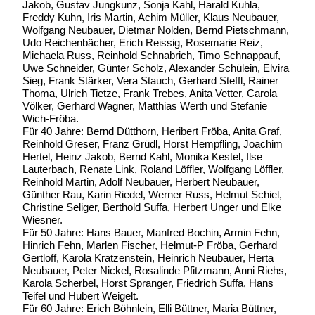
Jakob, Gustav Jungkunz, Sonja Kahl, Harald Kuhla,
Freddy Kuhn, Iris Martin, Achim Müller, Klaus Neubauer,
Wolfgang Neubauer, Dietmar Nolden, Bernd Pietschmann,
Udo Reichenbächer, Erich Reissig, Rosemarie Reiz,
Michaela Russ, Reinhold Schnabrich, Timo Schnappauf,
Uwe Schneider, Günter Scholz, Alexander Schülein, Elvira
Sieg, Frank Stärker, Vera Stauch, Gerhard Steffl, Rainer
Thoma, Ulrich Tietze, Frank Trebes, Anita Vetter, Carola
Völker, Gerhard Wagner, Matthias Werth und Stefanie
Wich-Fröba.
Für 40 Jahre: Bernd Dütthorn, Heribert Fröba, Anita Graf,
Reinhold Greser, Franz Grüdl, Horst Hempfling, Joachim
Hertel, Heinz Jakob, Bernd Kahl, Monika Kestel, Ilse
Lauterbach, Renate Link, Roland Löffler, Wolfgang Löffler,
Reinhold Martin, Adolf Neubauer, Herbert Neubauer,
Günther Rau, Karin Riedel, Werner Russ, Helmut Schiel,
Christine Seliger, Berthold Suffa, Herbert Unger und Elke
Wiesner.
Für 50 Jahre: Hans Bauer, Manfred Bochin, Armin Fehn,
Hinrich Fehn, Marlen Fischer, Helmut-P Fröba, Gerhard
Gertloff, Karola Kratzenstein, Heinrich Neubauer, Herta
Neubauer, Peter Nickel, Rosalinde Pfitzmann, Anni Riehs,
Karola Scherbel, Horst Spranger, Friedrich Suffa, Hans
Teifel und Hubert Weigelt.
Für 60 Jahre: Erich Böhnlein, Elli Büttner, Maria Büttner,