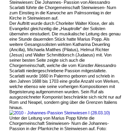
Steinwiesen: Die Johannes- Passion von Alessandro
Scarlatti führte die Chorgemeinschaft Steinwiesen- Nurn
zum Einstieg in die Karwoche am Palmsonntag in der
Kirche in Steinwiesen auf.
Der Auftritt wurde durch Chorleiter Walter Klose, der als
Evangelist gleichzeitig die „Hauptrolle“ der Solisten
übernahm einstudiert. Die musikalische Leitung des genau
eine Stunde dauernden Stück hatte Marius Popp. Als
weitere Gesangssolisten wirkten Katharina Deuerling
(Ancilla), Michaela Matthes (Pilatus), Helmut Richter
(Jesus) und Walter Schmittdorsch (Judaeus) mit. Von
seiner besten Seite zeigte sich auch die
Chorgemeinschaft, welche die vom Künstler Alessandro
Scarlatti niedergeschriebene Passion mitgestaltete.
Scarlatti wurde 1660 in Palermo geboren und schrieb in
den Jahren 1688 bis 1703 eine große Anzahl von Werken,
welche ebenso wie seine vorherigen Kompositionen mit
Begeisterung aufgenommen wurden. Sein Ruf als
ausgezeichneter Komponist beschränkte sich nicht nur auf
Rom und Neapel, sondern ging über die Grenzen Italiens
hinaus.
Unter der Leitung von Marius Popp führte die
Chorgemeinschaft Steinwiesen- Nurn die Johannes-
Passion in der Pfarrkirche in Steinwiesen auf. Foto: