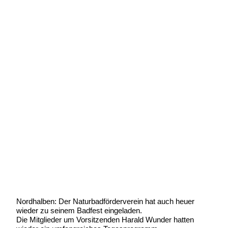
Die Kirchweihgesellschaft spendete
für das Naturbad
Geschrieben von:
Michael Wunder
Geschrieben am:
28 Juli 2019
Geschrieben um: 20:17 Uhr
Nordhalben: Der Naturbadförderverein hat auch heuer
wieder zu seinem Badfest eingeladen.
Die Mitglieder um Vorsitzenden Harald Wunder hatten