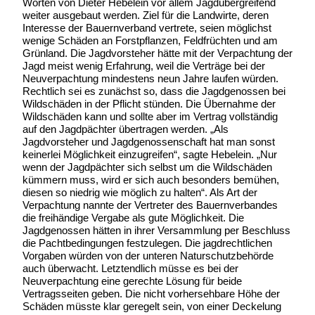
Worten von Dieter Hebelein vor allem Jagdübergreifend
weiter ausgebaut werden. Ziel für die Landwirte, deren
Interesse der Bauernverband vertrete, seien möglichst
wenige Schäden an Forstpflanzen, Feldfrüchten und am
Grünland. Die Jagdvorsteher hätte mit der Verpachtung der
Jagd meist wenig Erfahrung, weil die Verträge bei der
Neuverpachtung mindestens neun Jahre laufen würden.
Rechtlich sei es zunächst so, dass die Jagdgenossen bei
Wildschäden in der Pflicht stünden. Die Übernahme der
Wildschäden kann und sollte aber im Vertrag vollständig
auf den Jagdpächter übertragen werden. „Als
Jagdvorsteher und Jagdgenossenschaft hat man sonst
keinerlei Möglichkeit einzugreifen“, sagte Hebelein. „Nur
wenn der Jagdpächter sich selbst um die Wildschäden
kümmern muss, wird er sich auch besonders bemühen,
diesen so niedrig wie möglich zu halten“. Als Art der
Verpachtung nannte der Vertreter des Bauernverbandes
die freihändige Vergabe als gute Möglichkeit. Die
Jagdgenossen hätten in ihrer Versammlung per Beschluss
die Pachtbedingungen festzulegen. Die jagdrechtlichen
Vorgaben würden von der unteren Naturschutzbehörde
auch überwacht. Letztendlich müsse es bei der
Neuverpachtung eine gerechte Lösung für beide
Vertragsseiten geben. Die nicht vorhersehbare Höhe der
Schäden müsste klar geregelt sein, von einer Deckelung