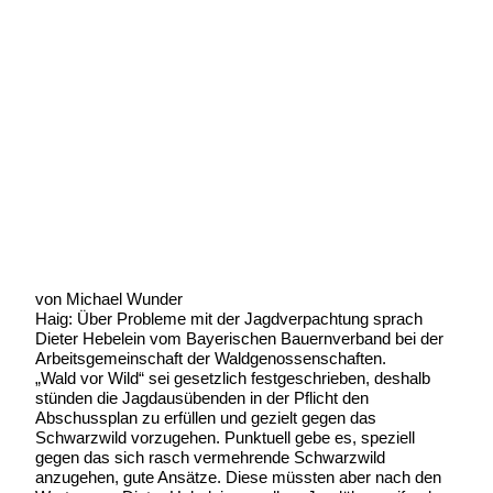
Die Verpachtung der Jagd muss gut
überlegt werden
Geschrieben von:
Michael Wunder
Geschrieben am:
15 März 2012
Geschrieben um: 22:05 Uhr
von Michael Wunder
Haig: Über Probleme mit der Jagdverpachtung sprach
Dieter Hebelein vom Bayerischen Bauernverband bei der
Arbeitsgemeinschaft der Waldgenossenschaften.
„Wald vor Wild“ sei gesetzlich festgeschrieben, deshalb
stünden die Jagdausübenden in der Pflicht den
Abschussplan zu erfüllen und gezielt gegen das
Schwarzwild vorzugehen. Punktuell gebe es, speziell
gegen das sich rasch vermehrende Schwarzwild
anzugehen, gute Ansätze. Diese müssten aber nach den