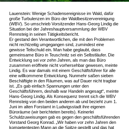
Lauenstein: Wenige Schadensereignisse im Wald, dafür
große Turbulenzen im Büro der Waldbesitzervereinigung
(WBV). So umschrieb Vorsitzender Hans-Georg Lindig die
Situation bei der Jahreshauptversammlung der WBV
Rennsteig in seinen Tätigkeitsbericht.
Er gestand den Verantwortlichen, die mit den Problemen
nicht rechtzeitig umgegangen sind, zumindest eine
gewisse Teilschuld ein. Man habe geglaubt, dass
gemeinsame Büro in Teuschnitz sei ein Selbstläufer. Die
Entwicklung sei vor zehn Jahren, als man das Büro
zusammen eröffnete nicht vorhersehbar gewesen, meinte
Lindig. Es war damals mit einem Geschäftsführer für alle
eine willkommene Entwicklung. Nunmehr saßen sieben
Beschäftigte in den Räumen, was auf Dauer nicht tragbar
ist. „Es gab einfach Spannungen unter den
Geschäftsführern, deshalb war Handeln angesagt“, meinte
Hans-Georg Lindig. Als Konsequenz trennt sich die WBV
Rennsteig von den beiden anderen ab und bezieht zum 1.
Juni im alten Forstamt in Ludwigsstadt ihre eigenen
Büroräume (wir berichteten bereits). Keinerlei
Schuldzuweisungen gab es gegen den geschäftsführenden
Vorstand Georg Konrad. „Wir haben vor zehn Jahren den
kompetentesten Mann an die Spitze gestellt und das hat