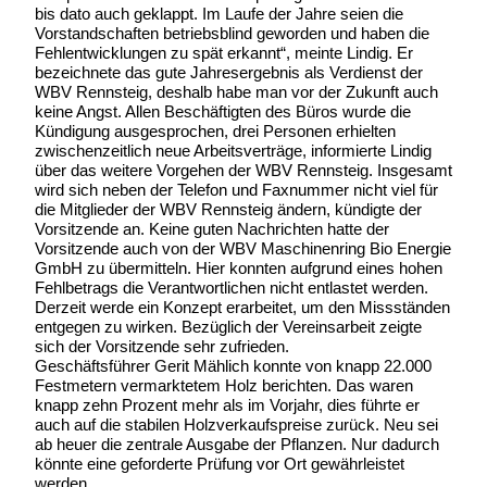
bis dato auch geklappt. Im Laufe der Jahre seien die
Vorstandschaften betriebsblind geworden und haben die
Fehlentwicklungen zu spät erkannt“, meinte Lindig. Er
bezeichnete das gute Jahresergebnis als Verdienst der
WBV Rennsteig, deshalb habe man vor der Zukunft auch
keine Angst. Allen Beschäftigten des Büros wurde die
Kündigung ausgesprochen, drei Personen erhielten
zwischenzeitlich neue Arbeitsverträge, informierte Lindig
über das weitere Vorgehen der WBV Rennsteig. Insgesamt
wird sich neben der Telefon und Faxnummer nicht viel für
die Mitglieder der WBV Rennsteig ändern, kündigte der
Vorsitzende an. Keine guten Nachrichten hatte der
Vorsitzende auch von der WBV Maschinenring Bio Energie
GmbH zu übermitteln. Hier konnten aufgrund eines hohen
Fehlbetrags die Verantwortlichen nicht entlastet werden.
Derzeit werde ein Konzept erarbeitet, um den Missständen
entgegen zu wirken. Bezüglich der Vereinsarbeit zeigte
sich der Vorsitzende sehr zufrieden.
Geschäftsführer Gerit Mählich konnte von knapp 22.000
Festmetern vermarktetem Holz berichten. Das waren
knapp zehn Prozent mehr als im Vorjahr, dies führte er
auch auf die stabilen Holzverkaufspreise zurück. Neu sei
ab heuer die zentrale Ausgabe der Pflanzen. Nur dadurch
könnte eine geforderte Prüfung vor Ort gewährleistet
werden.