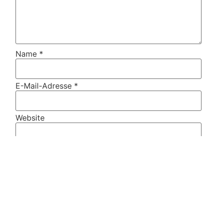
Name
*
E-Mail-Adresse
*
Website
Name, E-Mail-Adresse und Website in diesem
Browser für meinen nächsten Kommentar
speichern.
Diese Website verwendet Akismet, um Spam zu
reduzieren.
Erfahre, wie deine Kommentardaten