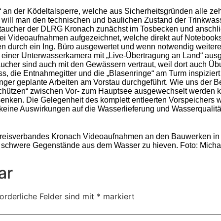
 an der Ködeltalsperre, welche aus Sicherheitsgründen alle zeh
ill man den technischen und baulichen Zustand der Trinkwass
gstaucher der DLRG Kronach zunächst im Tosbecken und anschl
ei Videoaufnahmen aufgezeichnet, welche direkt auf Notebook
en durch ein Ing. Büro ausgewertet und wenn notwendig weitere
 einer Unterwasserkamera mit „Live-Übertragung an Land“ ausgest
cher sind auch mit den Gewässern vertraut, weil dort auch Üb
ss, die Entnahmegitter und die „Blasenringe“ am Turm inspizie
r geplante Arbeiten am Vorstau durchgeführt. Wie uns der Betri
 „Schützen“ zwischen Vor- zum Hauptsee ausgewechselt werden 
enken. Die Gelegenheit des komplett entleerten Vorspeichers w
keine Auswirkungen auf die Wasserlieferung und Wasserqualität
eisverbandes Kronach Videoaufnahmen an den Bauwerken in der
m schwere Gegenstände aus dem Wasser zu hieven. Foto: Mich
ar
orderliche Felder sind mit
*
markiert