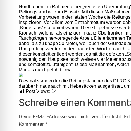
Nordhalben: Im Rahmen einer „vertieften Überprüfung“
Rettungstaucher zum Einsatz. Mit diesen Maßnahmen w
Vorbereitung waren in der letzten Woche die Rettun
inspizieren. Vor allem vom Entnahmeturm wurden dab
„Ködelraas“ stationiert waren. Diese Ergebnisse werd
Kronach, welcher als einziger in ganz Oberfranken mit
Tauchgängen hervorragende Arbeit. Die erfahrenen Tau
dabei bis zu knapp 50 Meter, weil auch der Grundabla
Überprüfung werden in den nächsten Wochen auch länge
dieser komplett entleert werden, damit die defekten
notwenig den Hauptsee noch weitere vier Meter abzus
und komplett zu „reinigen“. Diese Maßnahmen, welch 
Monats durchgeführt. mw
Diesmal standen für die Rettungstaucher des DLRG Kr
darüber hinaus auch mit Hebesäcken ausgerüstet, u
Post Views:
14
Schreibe einen Komment
Deine E-Mail-Adresse wird nicht veröffentlicht.
Erf
Kommentar
*