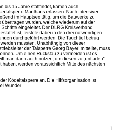
n bis 15 Jahre stattfindet, kamen auch
ertalsperre Mauthaus erfassen. Nach intensiver
ießend im Hauptsee tätig, um die Bauwerke zu
s übertragen wurden, welche wiederum auf der
 Schritte eingeleitet. Der DLRG Kreisverband
attet ist, leistete dabei in den drei notwendigen
ungen durchgeführt werden. Die Tauchtief betrug
rt werden mussten. Unabhängig von dieser
ebsleiter der Talsperre Georg Bayerl mitteilte, muss
können. Um einen Rückstau zu vermeiden ist es
ill man dann auch nutzen, um diesen zu „entladen“
 haben, werden voraussichtlich Mitte des nächsten
 Ködeltalsperre an. Die Hilfsorganisation ist
ael Wunder