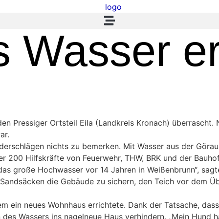
as Wasser e
n Pressiger Ortsteil Eila (Landkreis Kronach) überrascht.
ar.
derschlägen nichts zu bemerken. Mit Wasser aus der Göraue
ber 200 Hilfskräfte von Feuerwehr, THW, BRK und der Bauh
n das große Hochwasser vor 14 Jahren in Weißenbrunn“, sa
it Sandsäcken die Gebäude zu sichern, den Teich vor dem Ü
m ein neues Wohnhaus errichtete. Dank der Tatsache, dass 
en des Wassers ins nagelneue Haus verhindern. „Mein Hund 