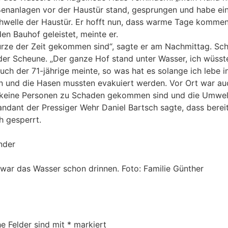
ßenanlagen vor der Haustür stand, gesprungen und habe e
chwelle der Haustür. Er hofft nun, dass warme Tage komm
en Bauhof geleistet, meinte er.
rze der Zeit gekommen sind“, sagte er am Nachmittag. Sch
er Scheune. „Der ganze Hof stand unter Wasser, ich wüsste
auch der 71-jährige meinte, so was hat es solange ich lebe i
n und die Hasen mussten evakuiert werden. Vor Ort war au
ass keine Personen zu Schaden gekommen sind und die Umwelt
dant der Pressiger Wehr Daniel Bartsch sagte, dass bereits 
ch gesperrt.
nder
da war das Wasser schon drinnen. Foto: Familie Günther
he Felder sind mit
*
markiert