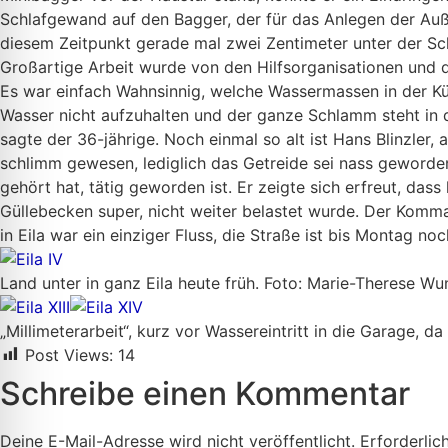
Schlafgewand auf den Bagger, der für das Anlegen der Au
diesem Zeitpunkt gerade mal zwei Zentimeter unter der S
Großartige Arbeit wurde von den Hilfsorganisationen und d
Es war einfach Wahnsinnig, welche Wassermassen in der Kü
Wasser nicht aufzuhalten und der ganze Schlamm steht in d
sagte der 36-jährige. Noch einmal so alt ist Hans Blinzler, 
schlimm gewesen, lediglich das Getreide sei nass geworde
gehört hat, tätig geworden ist. Er zeigte sich erfreut, d
Güllebecken super, nicht weiter belastet wurde. Der Komman
in Eila war ein einziger Fluss, die Straße ist bis Montag no
Land unter in ganz Eila heute früh. Foto: Marie-Therese Wu
„Millimeterarbeit“, kurz vor Wassereintritt in die Garage, 
Post Views:
14
Schreibe einen Kommentar
Deine E-Mail-Adresse wird nicht veröffentlicht.
Erforderlic