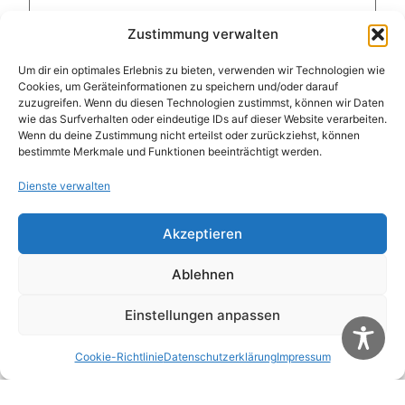
Zustimmung verwalten
Um dir ein optimales Erlebnis zu bieten, verwenden wir Technologien wie
Name
*
Cookies, um Geräteinformationen zu speichern und/oder darauf
zuzugreifen. Wenn du diesen Technologien zustimmst, können wir Daten
wie das Surfverhalten oder eindeutige IDs auf dieser Website verarbeiten.
Wenn du deine Zustimmung nicht erteilst oder zurückziehst, können
E-Mail-Adresse
*
bestimmte Merkmale und Funktionen beeinträchtigt werden.
Dienste verwalten
Website
Akzeptieren
Ablehnen
Name, E-Mail-Adresse und Website in diesem
Browser für meinen nächsten Kommentar
speichern.
Einstellungen anpassen
Cookie-Richtlinie
Datenschutzerklärung
Impressum
Diese Website verwendet Akismet, um Spam zu
reduzieren.
Erfahre, wie deine Kommentardaten