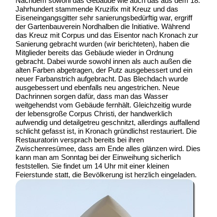
Nachdem sowohl das Gebäude wie auch das aus dem 18.
Jahrhundert stammende Kruzifix mit Kreuz und das
Eiseneingangsgitter sehr sanierungsbedürftig war, ergriff
der Gartenbauverein Nordhalben die Initiative. Während
das Kreuz mit Corpus und das Eisentor nach Kronach zur
Sanierung gebracht wurden (wir berichteten), haben die
Mitglieder bereits das Gebäude wieder in Ordnung
gebracht. Dabei wurde sowohl innen als auch außen die
alten Farben abgetragen, der Putz ausgebessert und ein
neuer Farbanstrich aufgebracht. Das Blechdach wurde
ausgebessert und ebenfalls neu angestrichen. Neue
Dachrinnen sorgen dafür, dass man das Wasser
weitgehendst vom Gebäude fernhält. Gleichzeitig wurde
der lebensgroße Corpus Christi
, der handwerklich
aufwendig und detailgetreu geschnitzt, allerdings auffallend
schlicht gefasst ist, in Kronach gründlichst restauriert. Die
Restauratorin versprach bereits bei ihren
Zwischenresümee, dass am Ende alles glänzen wird. Dies
kann man am Sonntag bei der Einweihung sicherlich
feststellen. Sie findet um 14 Uhr mit einer kleinen
Feierstunde statt, die Bevölkerung ist herzlich eingeladen.