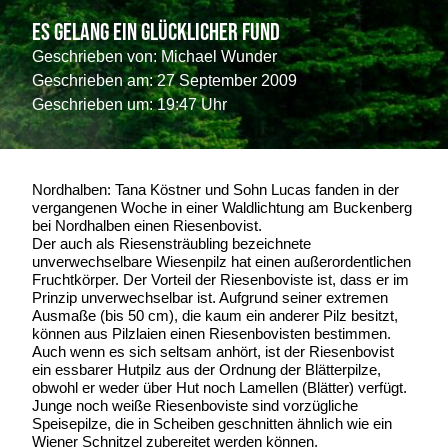
Es gelang ein glücklicher Fund
Geschrieben von:
Michael Wunder
Geschrieben am:
27 September 2009
Geschrieben um: 19:47 Uhr
Nordhalben: Tana Köstner und Sohn Lucas fanden in der
vergangenen Woche in einer Waldlichtung am Buckenberg
bei Nordhalben einen Riesenbovist.
Der auch als Riesensträubling bezeichnete
unverwechselbare Wiesenpilz hat einen außerordentlichen
Fruchtkörper. Der Vorteil der Riesenboviste ist, dass er im
Prinzip unverwechselbar ist. Aufgrund seiner extremen
Ausmaße (bis 50 cm), die kaum ein anderer Pilz besitzt,
können aus Pilzlaien einen Riesenbovisten bestimmen.
Auch wenn es sich seltsam anhört, ist der Riesenbovist
ein essbarer Hutpilz aus der Ordnung der Blätterpilze,
obwohl er weder über Hut noch Lamellen (Blätter) verfügt.
Junge noch weiße Riesenboviste sind vorzügliche
Speisepilze, die in Scheiben geschnitten ähnlich wie ein
Wiener Schnitzel zubereitet werden können.