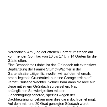
Es gibt auch ein Gründach zu sehen
Geschrieben von:
Michael Wunder
Geschrieben am:
24 Juni 2013
Geschrieben um: 20:30 Uhr
Nordhalben: Am „Tag der offenen Gartentür“ stehen am
kommenden Sonntag von 10 bis 17 Uhr 14 Gärten für die
Gäste offen.
Eine Besonderheit dabei ist das Gründach mit extensiver
Bepflanzung der Familie Stumpf-Wachter in der
Gartenstraße. „Eigentlich wollen wir auf dem ehemals
brach liegende Grundstück nur eine Garage errichten“,
verriet Christine Wachter. Schnell kam dann die Idee auf,
diese mit einem Gründach zu versehen. Nach
anfänglichen Schwierigkeiten mit der
Genehmigungsbehörde, speziell wegen der
Dachbegrünung, bekam man dies dann doch genehmigt.
Auf dem mit rund 20 Grad geneigten Süddach wurde