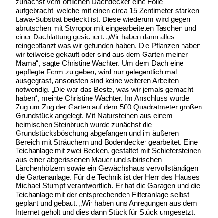
zunächst vom örtlichen Dachdecker eine Folie
aufgebracht, welche mit einen circa 15 Zentimeter starken
Lawa-Substrat bedeckt ist. Diese wiederum wird gegen
abrutschen mit Styropor mit eingearbeiteten Taschen und
einer Dachlattung gesichert. „Wir haben dann alles
reingepflanzt was wir gefunden haben. Die Pflanzen haben
wir teilweise gekauft oder sind aus dem Garten meiner
Mama“, sagte Christine Wachter. Um dem Dach eine
gepflegte Form zu geben, wird nur gelegentlich mal
ausgegrast, ansonsten sind keine weiteren Arbeiten
notwendig. „Die war das Beste, was wir jemals gemacht
haben“, meinte Christine Wachter. Im Anschluss wurde
Zug um Zug der Garten auf dem 500 Quadratmeter großen
Grundstück angelegt. Mit Natursteinen aus einem
heimischen Steinbruch wurde zunächst die
Grundstücksböschung abgefangen und im äußeren
Bereich mit Sträuchern und Bodendecker gearbeitet. Eine
Teichanlage mit zwei Becken, gestaltet mit Schiefersteinen
aus einer abgerissenen Mauer und sibirischen
Lärchenhölzern sowie ein Gewächshaus vervollständigen
die Gartenanlage. Für die Technik ist der Herr des Hauses
Michael Stumpf verantwortlich. Er hat die Garagen und die
Teichanlage mit der entsprechenden Filteranlage selbst
geplant und gebaut. „Wir haben uns Anregungen aus dem
Internet geholt und dies dann Stück für Stück umgesetzt.