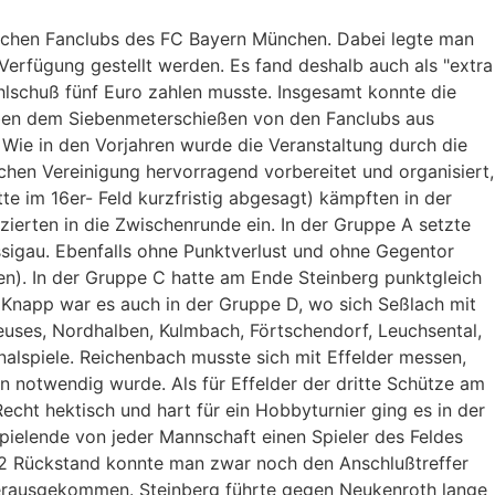
ischen Fanclubs des FC Bayern München. Dabei legte man
Verfügung gestellt werden. Es fand deshalb auch als "extra
hlschuß fünf Euro zahlen musste. Insgesamt konnte die
eben dem Siebenmeterschießen von den Fanclubs aus
 Wie in den Vorjahren wurde die Veranstaltung durch die
hen Vereinigung hervorragend vorbereitet und organisiert,
e im 16er- Feld kurzfristig abgesagt) kämpften in der
zierten in die Zwischenrunde ein. In der Gruppe A setzte
sigau. Ebenfalls ohne Punktverlust und ohne Gegentor
en). In der Gruppe C hatte am Ende Steinberg punktgleich
 Knapp war es auch in der Gruppe D, wo sich Seßlach mit
uses, Nordhalben, Kulmbach, Förtschendorf, Leuchsental,
alspiele. Reichenbach musste sich mit Effelder messen,
en notwendig wurde. Als für Effelder der dritte Schütze am
cht hektisch und hart für ein Hobbyturnier ging es in der
Spielende von jeder Mannschaft einen Spieler des Feldes
0:2 Rückstand konnte man zwar noch den Anschlußtreffer
 herausgekommen. Steinberg führte gegen Neukenroth lange