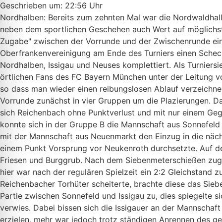
Geschrieben um: 22:56 Uhr
Nordhalben: Bereits zum zehnten Mal war die Nordwaldhall
neben dem sportlichen Geschehen auch Wert auf möglichst v
Zugabe" zwischen der Vorrunde und der Zwischenrunde ein 
Oberfrankenvereinigung am Ende des Turniers einen Sche
Nordhalben, Issigau und Neuses komplettiert. Als Turniers
örtlichen Fans des FC Bayern München unter der Leitung vo
so dass man wieder einen reibungslosen Ablauf verzeichne
Vorrunde zunächst in vier Gruppen um die Plazierungen. Da
sich Reichenbach ohne Punktverlust und mit nur einem Geg
konnte sich in der Gruppe B die Mannschaft aus Sonnefeld 
mit der Mannschaft aus Neuenmarkt den Einzug in die näch
einem Punkt Vorsprung vor Neukenroth durchsetzte. Auf de
Friesen und Burggrub. Nach dem Siebenmeterschießen zugun
hier war nach der regulären Spielzeit ein 2:2 Gleichstand 
Reichenbacher Torhüter scheiterte, brachte diese das Sieb
Partie zwischen Sonnefeld und Issigau zu, dies spiegelte s
verwies. Dabei bissen sich die Issigauer an der Mannschaf
erzielen, mehr war jedoch trotz ständigen Anrennen des g