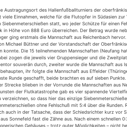
e Austragungsort des Hallenfußballturniers der oberfränk
iele Einnahmen, welche für die Flutopfer in Südasien zur 
Siebenmeterschießen statt, wo jeder Schütze für einen Fe
ck in Höhe von 888 Euro überreichen. Der Betrag wurde n
ieger ging erstmals die Mannschaft aus Reichenbach hervor.
n Michael Büttner und der Vorstandschaft der Oberfränkisc
n konnte. Die 15 teilnehmenden Mannschaften (Neufang hatt
bei zogen die jeweils vier Gruppensieger und die Zweitplat
entor souverän durch, zweiter wurde die Mannschaft aus Is
behaupten, ihr folgte die Mannschaft aus Effelder (Thüring
ste Runde geschafft, beide brachten es auf sieben Punkte.
r Strecke blieben in der Vorrunde die Mannschaften aus Ne
sten der Flutkatastrophe gab es vier spannende Viertelfin
zu verzeichnen, so dass hier das einzige Siebenmeterschieß
enmeterschießen ohne Fehlschuß mit 5:4 über die Runden. Re
ich auch in der Tatsache, dass der Schiedsrichter kurz vor 
t aus Sonnefeld fast die Zähne aus. Nach einem schnellen 
egnerischen Gehäuses – trotz guter Möglichkeiten – nicht