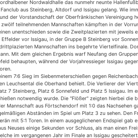
rdhalbener Nordwaldhalle das nunmehr neunte Hallenfußbal
Fanclub aus Steinberg, Altdorf und Issigau gelang. Wie im
und der Vorstandschaft der Oberfränkischen Vereinigung he
e zwölf teilnehmenden Mannschaften kämpften in der Vorru
einen unentschieden sowie die Zweitplazierten mit jeweils 
ich Effelder vor Issigau, in der Gruppe B Steinberg vor Son
ttplazierten Mannschaften ins begehrte Viertelfinale. Dor
wann. Mit dem gleichen Ergebnis warf Neufang den Gruppe
feld behaupten, während der Vorjahressieger Issigau gege
oren.
einem 7:6 Sieg im Siebenmeterschießen gegen Reichenbach s
n Leuchsental die Oberhand behielt. Die Verlierer der Vier
tz 7 Steinberg, Platz 6 Sonnefeld und Platz 5 Issigau. Im 
chießen notwendig wurde. Die "Flößer" zeigten hierbei die 
der Mannschaft aus Förtschendorf mit 1:0 das Nachsehen g
gelmäßigen Abständen im Spiel um Platz 3 zu sehen. Den F
än mit 5:1 Toren. In einem ausgeglichenen Endspiel gab es
us Neuses einige Sekunden vor Schluss, als man einen Freis
che im vergangenen Jahr im Finale an Issigau gescheitert 