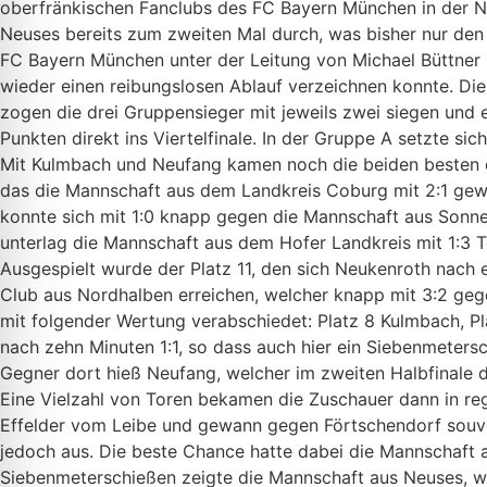
oberfränkischen Fanclubs des FC Bayern München in der No
Neuses bereits zum zweiten Mal durch, was bisher nur den 
FC Bayern München unter der Leitung von Michael Büttner 
wieder einen reibungslosen Ablauf verzeichnen konnte. Di
zogen die drei Gruppensieger mit jeweils zwei siegen und 
Punkten direkt ins Viertelfinale. In der Gruppe A setzte s
Mit Kulmbach und Neufang kamen noch die beiden besten dri
das die Mannschaft aus dem Landkreis Coburg mit 2:1 ge
konnte sich mit 1:0 knapp gegen die Mannschaft aus Sonne
unterlag die Mannschaft aus dem Hofer Landkreis mit 1:3 T
Ausgespielt wurde der Platz 11, den sich Neukenroth nach 
Club aus Nordhalben erreichen, welcher knapp mit 3:2 gege
mit folgender Wertung verabschiedet: Platz 8 Kulmbach, Pla
nach zehn Minuten 1:1, so dass auch hier ein Siebenmeters
Gegner dort hieß Neufang, welcher im zweiten Halbfinale 
Eine Vielzahl von Toren bekamen die Zuschauer dann in re
Effelder vom Leibe und gewann gegen Förtschendorf souver
jedoch aus. Die beste Chance hatte dabei die Mannschaft a
Siebenmeterschießen zeigte die Mannschaft aus Neuses, wel