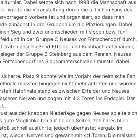
lturnier. Dabei setzte sich nach 1998 die Mannschaft aus
mer wurde die Veranstaltung durch die örtlichen Fans des
rvorragend vorbereitet und organisiert, so dass man
nde zunächst in drei Gruppen um die Plazierungen. Dabei
einen Sieg und zwei unentschieden mit sieben bzw. fünf
nenfeld und in der Gruppe C Neuses vor Förtschendorf durch.
t trafen anschließend Effelder und Kulmbach aufeinander,
nsieger der Gruppe B Steinberg aus dem Rennen. Neuses
n Förtschendorf ins Siebenmeterschießen musste, dabei
icherte. Platz 9 konnte wie im Vorjahr der heimische Fan
telfinale mussten hingegen nicht mehr antreten und wurden
ersten Halbfinale stand es zwischen Effelder und Neuses
besseren Nerven und zogen mit 4:3 Toren ins Endspiel. Der
ab.
rust aus der knappen Niederlage gegen Neuses spielte sich
 gute Möglichkeiten auf beiden Seiten, zählbares blieb
toß schnell ausführte, jedoch überhastet vergab. Im
ist, wieder Nerven und gewann mit 4:1 Toren. Die meisten