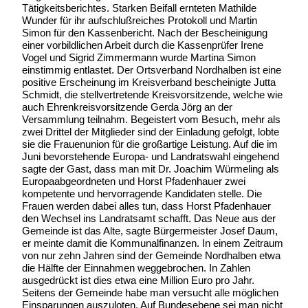
Tätigkeitsberichtes. Starken Beifall ernteten Mathilde
Wunder für ihr aufschlußreiches Protokoll und Martin
Simon für den Kassenbericht. Nach der Bescheinigung
einer vorbildlichen Arbeit durch die Kassenprüfer Irene
Vogel und Sigrid Zimmermann wurde Martina Simon
einstimmig entlastet. Der Ortsverband Nordhalben ist eine
positive Erscheinung im Kreisverband bescheinigte Jutta
Schmidt, die stellvertretende Kreisvorsitzende, welche wie
auch Ehrenkreisvorsitzende Gerda Jörg an der
Versammlung teilnahm. Begeistert vom Besuch, mehr als
zwei Drittel der Mitglieder sind der Einladung gefolgt, lobte
sie die Frauenunion für die großartige Leistung. Auf die im
Juni bevorstehende Europa- und Landratswahl eingehend
sagte der Gast, dass man mit Dr. Joachim Würmeling als
Europaabgeordneten und Horst Pfadenhauer zwei
kompetente und hervorragende Kandidaten stelle. Die
Frauen werden dabei alles tun, dass Horst Pfadenhauer
den Wechsel ins Landratsamt schafft. Das Neue aus der
Gemeinde ist das Alte, sagte Bürgermeister Josef Daum,
er meinte damit die Kommunalfinanzen. In einem Zeitraum
von nur zehn Jahren sind der Gemeinde Nordhalben etwa
die Hälfte der Einnahmen weggebrochen. In Zahlen
ausgedrückt ist dies etwa eine Million Euro pro Jahr.
Seitens der Gemeinde habe man versucht alle möglichen
Einsparungen auszuloten. Auf Bundesebene sei man nicht