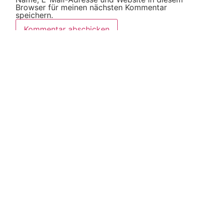
Browser für meinen nächsten Kommentar
speichern.
Diese Website verwendet Akismet, um Spam zu
reduzieren.
Erfahre, wie deine Kommentardaten
verarbeitet werden.
Weitere Artikel
Alle Artikel