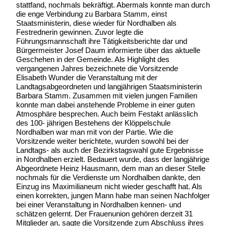
stattfand, nochmals bekräftigt. Abermals konnte man durch
die enge Verbindung zu Barbara Stamm, einst
Staatsministerin, diese wieder für Nordhalben als
Festrednerin gewinnen. Zuvor legte die
Führungsmannschaft ihre Tätigkeitsberichte dar und
Bürgermeister Josef Daum informierte über das aktuelle
Geschehen in der Gemeinde. Als Highlight des
vergangenen Jahres bezeichnete die Vorsitzende
Elisabeth Wunder die Veranstaltung mit der
Landtagsabgeordneten und langjährigen Staatsministerin
Barbara Stamm. Zusammen mit vielen jungen Familien
konnte man dabei anstehende Probleme in einer guten
Atmosphäre besprechen. Auch beim Festakt anlässlich
des 100- jährigen Bestehens der Klöppelschule
Nordhalben war man mit von der Partie. Wie die
Vorsitzende weiter berichtete, wurden sowohl bei der
Landtags- als auch der Bezirkstagswahl gute Ergebnisse
in Nordhalben erzielt. Bedauert wurde, dass der langjährige
Abgeordnete Heinz Hausmann, dem man an dieser Stelle
nochmals für die Verdienste um Nordhalben dankte, den
Einzug ins Maximilianeum nicht wieder geschafft hat. Als
einen korrekten, jungen Mann habe man seinen Nachfolger
bei einer Veranstaltung in Nordhalben kennen- und
schätzen gelernt. Der Frauenunion gehören derzeit 31
Mitglieder an, sagte die Vorsitzende zum Abschluss ihres