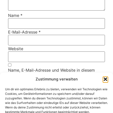
Name
*
E-Mail-Adresse
*
Website
Name, E-Mail-Adresse und Website in diesem
Browser für meinen nächsten Kommentar
speichern.
Zustimmung verwalten
Um dir ein optimales Erlebnis zu bieten, verwenden wir Technologien wie
Diese Website verwendet Akismet, um Spam zu
Cookies, um Geräteinformationen zu speichern und/oder darauf
zuzugreifen. Wenn du diesen Technologien zustimmst, können wir Daten
reduzieren.
Erfahre, wie deine Kommentardaten
wie das Surfverhalten oder eindeutige IDs auf dieser Website verarbeiten.
verarbeitet werden.
Wenn du deine Zustimmung nicht erteilst oder zurückziehst, können
bestimmte Merkmale und Funktionen beeinträchtigt werden.