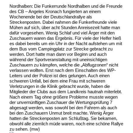
Nordhalben: Die Funkerrunde Nordhalben und die Freunde
des CB – Angeles Kronach fungierten an einem
Wochenende bei der Deutschlandrallye als
Streckenposten. Dabei nahmen die Funkerfreunde viele
Mühen auf sich, über acht Stunden Anreisezeit hatte man
dafür vorgesehen. Wenig Schlaf und viel Ärger mit den
Zuschauern waren das Ergebnis. Für viele der Helfer hieß
es dabei bereits um ein Uhr in der Nacht aufstehen um mit
dem Bus vom Campingplatz zur Strecke gebracht zu
werden. Dort hatte man dann vor Beginn und auch
während der Sportveranstaltung mit uneinsichtigen
Zuschauern zu kämpfen, welche die „Abflugzonen“ nicht
verlassen wollten. Erst nach dem Einschalten des WP-
Leiters und der Polizei ist dies gelungen. Auch einen
schweren Unfall, bei dem eine Frau mit schweren
Verletzungen in die Klinik gebracht wurde, haben die
Mitglieder der Clubs aus dem Landkreis hautnah miterlebt.
Nach einem Tag ohne größere Probleme musste wegen
der unvernünftigen Zuschauer die Wertungsprüfung 7
abgesagt werden, was sowohl bei den Fahrern als auch
bei den Zuschauern Unmut breit machte. Wenig Ärger
hatten die Streckenposten am Schlußtag. Sie bekamen,
obwohl alle ziemlich müde waren, noch eine schöne Rallye
zu sehen. (mw)