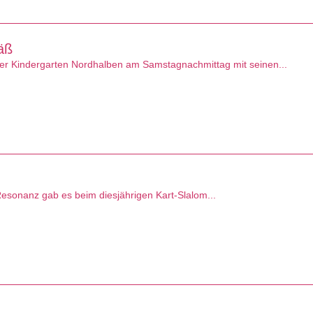
äß
er Kindergarten Nordhalben am Samstagnachmittag mit seinen...
n
sonanz gab es beim diesjährigen Kart-Slalom...