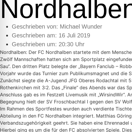
Nordhalbe
Geschrieben von:
Michael Wunder
Geschrieben am:
16 Juli 2019
Geschrieben um: 20:30 Uhr
Nordhalben: Der FC Nordhalben startete mit dem Menschenk
Zwölf Mannschaften hatten sich am Sportplatz eingefunden
Sau“. Den dritten Platz belegte der „Bayern Fanclub – Robb
Vorjahr wurde das Turnier zum Publikumsmagnet und die S
Zunächst siegte die A-Jugend JFG Oberes Rodachtal mit 5
Rothenkirchen mit 3:2. Das „Finale“ des Abends war das Sp
Anschluss gab es im Festzelt Livemusik mit „WirsindWir“. 
Begegnung hielt der SV Froschbachtal I gegen den SV Wol
Im Rahmen des Sportfestes wurden auch verdiente Tischtenn
Abteilung in den FC Nordhalben integriert. Matthias Görin
Verbandszugehörigkeit geehrt. Sie haben eine Ehrennadel u
Hierbei ging es um die für den FC absolvierten Spiele. Di