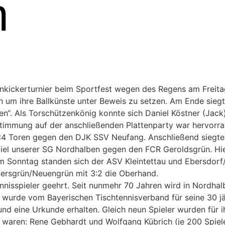
n
ickerturnier beim Sportfest wegen des Regens am Freitag e
 um ihre Ballkünste unter Beweis zu setzen. Am Ende sieg
en“. Als Torschützenkönig konnte sich Daniel Köstner (Jack)
timmung auf der anschließenden Plattenparty war hervorra
:4 Toren gegen den DJK SSV Neufang. Anschließend siegte 
iel unserer SG Nordhalben gegen den FCR Geroldsgrün. Hier
Am Sonntag standen sich der
ASV Kleintettau und Ebersdorf/
fersgrün/Neuengrün mit 3:2 die Oberhand.
isspieler geehrt. Seit nunmehr 70 Jahren wird in Nordhalbe
g wurde vom Bayerischen Tischtennisverband für seine 30 jä
nd eine Urkunde erhalten. Gleich neun Spieler wurden für 
es waren: Rene Gebhardt und Wolfgang Kübrich (je 200 Spiel