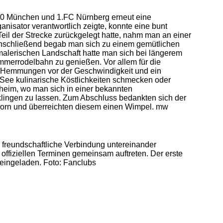
860 München und 1.FC Nürnberg erneut eine
nisator verantwortlich zeigte, konnte eine bunt
il der Strecke zurückgelegt hatte, nahm man an einer
 Anschließend begab man sich zu einem gemütlichen
malerischen Landschaft hatte man sich bei längerem
ommerrodelbahn zu genießen. Vor allem für die
ie Hemmungen vor der Geschwindigkeit und ein
 See kulinarische Köstlichkeiten schmecken oder
hheim, wo man sich in einer bekannten
klingen zu lassen. Zum Abschluss bedankten sich der
Horn und überreichten diesem einen Wimpel. mw
d freundschaftliche Verbindung untereinander
offiziellen Terminen gemeinsam auftreten. Der erste
h eingeladen. Foto: Fanclubs