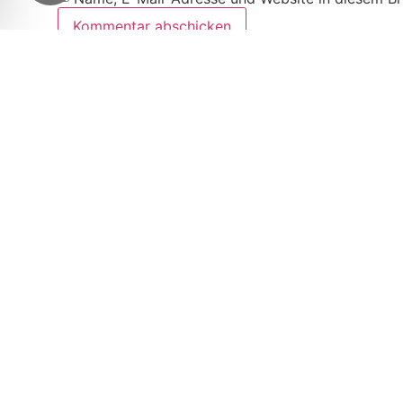
Diese Website verwendet Akismet, um Spam zu re
Weitere Artikel
Bernd Radlo traf ins „schwarze“