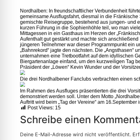
Nordhalben: In freundschaftlicher Verbundenheit füh
gemeinsame Ausflugsfahrt, diesmal in die Fränkische 
gemischte Reisegruppe, bestehend aus jungen- und et
kurzen Führung in die Sophienhöhle teil, wo man vie
Mittagessen in ein Gasthaus im Herzen der „Fränkisch
Aufenthalt gut gestärkt und machte sich anschließend
jüngeren Teilnehmer war dieser Programmpunkt ein un
„Bahnrekord“ jagte den nächsten. Die „Angsthasen“ un
unternahmen eine Tretbootfahrt auf dem idyllischen Ge
Biergartenanlage einfand, um den kurzweiligen Tag be
Präsident der „Löwen“ Kevin Wunder und der Vorsitz
Die drei Nordhalbener Fanclubs verbrachten einen sc
Im Rahmen des Ausfluges präsentierten die drei Vorsi
demonstriert werden soll. Unter dem Motto „Nordhalben
Auftritt wird beim „Tag der Vereine“ am 16.September i
Post Views:
15
Schreibe einen Komment
Deine E-Mail-Adresse wird nicht veröffentlicht.
Erf