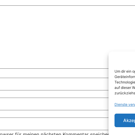
Um dir ein 
Geräteinfor
Technologie
auf dieser W
zurückziehs
Dienste ver
Akze
rowser für meinen nächsten Kommentar speichern.