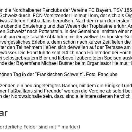
rten die Nordhalbener Fanclubs der Vereine FC Bayern, TSV 1
Schweiz durch. FCN Vorsitzender Helmut Horn, der sich als Orga
was älteren Fußballfans begrüßen. Nachdem man den ersten Te
les über die Entstehung und das Wesen der Tropfsteine erfuhr.
en Schweiz“ nach Pottenstein. In der Gemeinde inmitten einer 
 auf, um einige rasante Abfahrten mit der weltweit schönsten S
vergessliches Erlebnis, denn schon nach kurzer Zeit fielen d
ter den Teilnehmern ließen sich derweilen auf der Terrasse am
wässer. Die Fahrt führte schließlich nach Hallerndorf bei Forc
i selbstgebrautem Bier und liebevoll zubereiteten Speisen aus
ende der Bayernfans Michael Büttner beim Organisator Helmut 
hönen Tag in der "Fränkischen Schweiz". Foto: Fanclubs
tzenden ein neu angefertigtes Banner, mit dem die Einigkeit un
er Fußballfans sind Freunde“ werden die Vereine ab sofort bei 
n der Nordwaldhalle sein, dazu sind alle Interessierten herzlic
ar
orderliche Felder sind mit
*
markiert