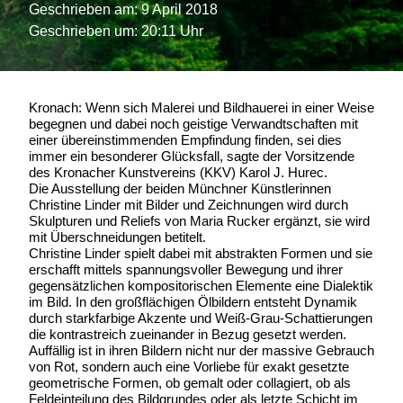
Geschrieben am:
9 April 2018
Geschrieben um: 20:11 Uhr
Kronach: Wenn sich Malerei und Bildhauerei in einer Weise
begegnen und dabei noch geistige Verwandtschaften mit
einer übereinstimmenden Empfindung finden, sei dies
immer ein besonderer Glücksfall, sagte der Vorsitzende
des Kronacher Kunstvereins (KKV) Karol J. Hurec.
Die Ausstellung der beiden Münchner Künstlerinnen
Christine Linder mit Bilder und Zeichnungen wird durch
Skulpturen und Reliefs von Maria Rucker ergänzt, sie wird
mit Überschneidungen betitelt.
Christine Linder spielt dabei mit abstrakten Formen und sie
erschafft mittels spannungsvoller Bewegung und ihrer
gegensätzlichen kompositorischen Elemente eine Dialektik
im Bild. In den großflächigen Ölbildern entsteht Dynamik
durch starkfarbige Akzente und Weiß-Grau-Schattierungen
die kontrastreich zueinander in Bezug gesetzt werden.
Auffällig ist in ihren Bildern nicht nur der massive Gebrauch
von Rot, sondern auch eine Vorliebe für exakt gesetzte
geometrische Formen, ob gemalt oder collagiert, ob als
Feldeinteilung des Bildgrundes oder als letzte Schicht im