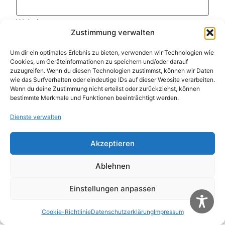
Website
Zustimmung verwalten
Um dir ein optimales Erlebnis zu bieten, verwenden wir Technologien wie
Cookies, um Geräteinformationen zu speichern und/oder darauf
Name, E-Mail-Adresse und Website in diesem
zuzugreifen. Wenn du diesen Technologien zustimmst, können wir Daten
Browser für meinen nächsten Kommentar
speichern.
wie das Surfverhalten oder eindeutige IDs auf dieser Website verarbeiten.
Wenn du deine Zustimmung nicht erteilst oder zurückziehst, können
bestimmte Merkmale und Funktionen beeinträchtigt werden.
Diese Website verwendet Akismet, um Spam zu
Dienste verwalten
reduzieren.
Erfahre, wie deine Kommentardaten
verarbeitet werden.
Akzeptieren
Ablehnen
Weitere Artikel
Alle Artikel
Einstellungen anpassen
Cookie-Richtlinie
Datenschutzerklärung
Impressum