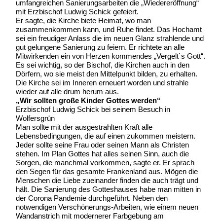
umfangreichen Sanierungsarbeiten die „Wiedereröffnung“
mit Erzbischof Ludwig Schick gefeiert.
Er sagte, die Kirche biete Heimat, wo man
zusammenkommen kann, und Ruhe findet. Das Hochamt
sei ein freudiger Anlass die im neuen Glanz strahlende und
gut gelungene Sanierung zu feiern. Er richtete an alle
Mitwirkenden ein von Herzen kommendes „Vergelt`s Gott“.
Es sei wichtig, so der Bischof, die Kirchen auch in den
Dörfern, wo sie meist den Mittelpunkt bilden, zu erhalten.
Die Kirche sei im Inneren erneuert worden und strahle
wieder auf alle drum herum aus.
„Wir sollten große Kinder Gottes werden“
Erzbischof Ludwig Schick bei seinem Besuch in
Wolfersgrün
Man sollte mit der ausgestrahlten Kraft alle
Lebensbedingungen, die auf einen zukommen meistern.
Jeder sollte seine Frau oder seinen Mann als Christen
stehen. Im Plan Gottes hat alles seinen Sinn, auch die
Sorgen, die manchmal vorkommen, sagte er. Er sprach
den Segen für das gesamte Frankenland aus. Mögen die
Menschen die Liebe zueinander finden die auch trägt und
hält. Die Sanierung des Gotteshauses habe man mitten in
der Corona Pandemie durchgeführt. Neben den
notwendigen Verschönerungs-Arbeiten, wie einem neuen
Wandanstrich mit modernerer Farbgebung am