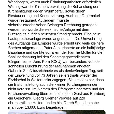
Wandbogen, waren auch Erhaltungsarbeiten erforderlich.
Wichtig war der Kirchenverwaltung die Behandlung der
Kirchenfiguren gegen Wurmbefall, sowie deren
Restaurierung und Konservierung. Auch der Tabernakel
wurde restauriert. Außerdem musste
sicherheitstechnischen Belangen Rechnung getragen
werden, so wurde die elektrische Anlage mit dem
Blitzschutz auf den neuesten Stand gebracht. Eine neue
Lautsprecheranlage wurde angeschafft. Die Umwehrung
des Aufgangs zur Empore wurde erhöht und viele kleinere
Sachen mitgemacht. Pater Jan erinnerte an die halbjährige
Bauphase und dankte vor allem der Familie Müller für die
Saalüberlassung bei den Sonntagsgottesdiensten.
Bürgermeister Jens Korn (CSU) war besonders von der
schnellen Durchführung der Maßnahmen angetan.
Gabriele Zeuß bezeichnete es als denkwürdigen Tag, seit
der Einweihung vor 73 Jahren sei erstmals wieder der
Erzbischof in Wolfersgrün zugegen. Sie sei dankbar, dass
die Bistumsleitung auch die kleinen Kirchengemeinden
nicht vergisst. Im Namen des Pfarrgemeinderates und der
Kirchenverwaltung überreichte sie dem Gast aus Bamberg
ein Geschenk. Georg Gremer verwies auf 220
ehrenamtliche Helferstunden hin. Durch Spenden habe
man über 13.000 Euro beigetragen.