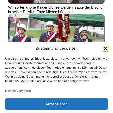
Wir sollten große Kinder Gottes werden, sagte der Bischof
in seiner Predigt. Foto: Michael Wunder
Zustimmung verwalten
Um dir ein optimales Erlebnis zu bieten, verwenden wir Technologien wie
Cookies, um Geräteinformationen zu speichern und/oder darauf
zuzugreifen. Wenn du diesen Technologien zustimmst, können wir Daten
wie das Surfverhalten oder eindeutige IDs auf dieser Website verarbeiten.
Wenn du deine Zustimmung nicht erteilst oder zurückziehst, können
bestimmte Merkmale und Funktionen beeinträchtigt werden.
Die Feuerwehr stand mit Fahne und Fahnenbegleiter
Spalier vor dem Gotteshaus. Foto: Michael Wunder
Dienste verwalten
Post Views:
24
Schreibe einen
Akzeptieren
Kommentar