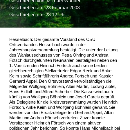
Geschrieben von:
Michael Wunder
Geschrieben am:
23 Februar 2003
Geschrieben um: 23:12 Uhr
Hesselbach: Der gesamte Vorstand des CSU
Ortsverbandes Hesselbach wurde in der
Jahreshauptversammlung bestätigt. Die unter der Leitung
des Wahlausschusses von Petra Öhring und Andrea
Fötsch durchgeführten Neuwahlen bestätigten neben den
1. Vorsitzenden Heinrich Förtsch auch seine beiden
gleichberechtigten Stellvertreter Edgar Renk und Anke
Keim sowie Schriftführerin Andrea Förtsch und Kassier
Gerhard Appel. Den Ortsvorstand vervollständigen die
Mitglieder Wolfgang Böhnlein, Albin Martin, Ludwig Zipfel,
Hans Eidloth und Alfred Scherbel. Die Kasse wird auch
künftig von Wolfgang Böhnlein und Josef Gareis geprüft.
Als Delegierte für die Kreisversammlung wurden Heinrich
Förtsch, Anke Keim und Wolfgang Böhnlein gewählt. Sie
werden von den Ersatzdelegierten Gerhard Appel, Albin
Martin und Andrea Förtsch vertreten. Zuvor konnte
Vorsitzender Heinrich Förtsch von einem aktiven
politischen Jahr berichten. So konnte Hans Michelbach bei