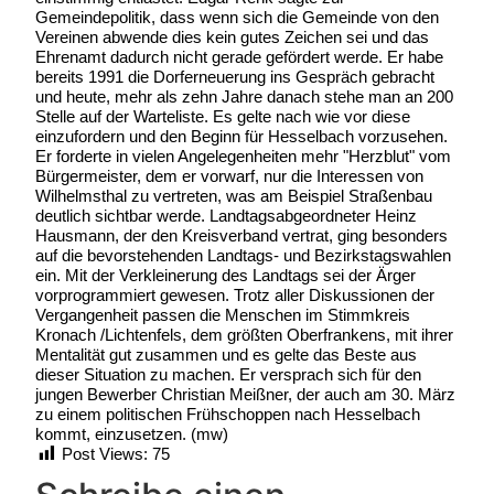
Gemeindepolitik, dass wenn sich die Gemeinde von den
Vereinen abwende dies kein gutes Zeichen sei und das
Ehrenamt dadurch nicht gerade gefördert werde. Er habe
bereits 1991 die Dorferneuerung ins Gespräch gebracht
und heute, mehr als zehn Jahre danach stehe man an 200
Stelle auf der Warteliste. Es gelte nach wie vor diese
einzufordern und den Beginn für Hesselbach vorzusehen.
Er forderte in vielen Angelegenheiten mehr "Herzblut" vom
Bürgermeister, dem er vorwarf, nur die Interessen von
Wilhelmsthal zu vertreten, was am Beispiel Straßenbau
deutlich sichtbar werde. Landtagsabgeordneter Heinz
Hausmann, der den Kreisverband vertrat, ging besonders
auf die bevorstehenden Landtags- und Bezirkstagswahlen
ein. Mit der Verkleinerung des Landtags sei der Ärger
vorprogrammiert gewesen. Trotz aller Diskussionen der
Vergangenheit passen die Menschen im Stimmkreis
Kronach /Lichtenfels, dem größten Oberfrankens, mit ihrer
Mentalität gut zusammen und es gelte das Beste aus
dieser Situation zu machen. Er versprach sich für den
jungen Bewerber Christian Meißner, der auch am 30. März
zu einem politischen Frühschoppen nach Hesselbach
kommt, einzusetzen. (mw)
Post Views:
75