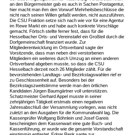
an den Bürgermeister gab es auch in Sachen Postagentur,
hier macht man ihm den Vorwurf Mehrheitsbeschlüsse die
nicht nach seinen Willen gefaßt werden, nicht auszuführen.
Die CSU Fraktion setze sich nach wie vor für eine Agentur
im Rewe Markt ein und habe auch konkrete Vorschläge
gemacht. Förtsch stellte ferner fest, dass für die
Hesselbacher Orts- und Vereinstafel ein Großteil durch die
Dorfgemeinschaft finanziert wurde. Zur
Mitgliederentwicklung im Ortsverband sagte der
Vorsitzende, dass man neben drei verstorbenen
Mitgliedern ein weiteres durch Umzug an einen anderen
Ortsverband abgeben musste, so dass die CSU
Hesselbach derzeit noch 26 Mitglieder zählt. Für die
bevorstehenden Landtags- und Bezirkstagswahlen rief er
zu Geschlossenheit auf. Besonders bei der
Bezirkstagszweitstimme werde man den örtlichen
Kandidaten Jürgen Baumgärtner voll unterstützen.
Schatzmeister Gerhard Appel musste in seiner
zehnjährigen Tätigkeit erstmals einen negativen
Jahresabschluß der Versammlung vorlegen, was nicht
zuletzt an den Ausgaben für die Kommunalwahl lag. Die
Kassenprüfer Wolfgang Böhnlein und Josef Gareis
bescheinigten dem Kassenwart eine gute Buch- und
Kassenführung, er wurde wie die gesamte Vorstandschaft
einstimmig entlastet. Edgar Renk sagte zur