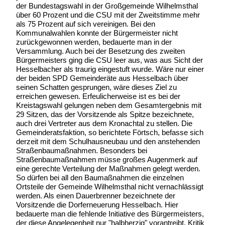
der Bundestagswahl in der Großgemeinde Wilhelmsthal
über 60 Prozent und die CSU mit der Zweitstimme mehr
als 75 Prozent auf sich vereinigen. Bei den
Kommunalwahlen konnte der Bürgermeister nicht
zurückgewonnen werden, bedauerte man in der
Versammlung. Auch bei der Besetzung des zweiten
Bürgermeisters ging die CSU leer aus, was aus Sicht der
Hesselbacher als traurig eingestuft wurde. Wäre nur einer
der beiden SPD Gemeinderäte aus Hesselbach über
seinen Schatten gesprungen, wäre dieses Ziel zu
erreichen gewesen. Erfeulicherweise ist es bei der
Kreistagswahl gelungen neben dem Gesamtergebnis mit
29 Sitzen, das der Vorsitzende als Spitze bezeichnete,
auch drei Vertreter aus dem Kronachtal zu stellen. Die
Gemeinderatsfaktion, so berichtete Förtsch, befasse sich
derzeit mit dem Schulhausneubau und den anstehenden
Straßenbaumaßnahmen. Besonders bei
Straßenbaumaßnahmen müsse großes Augenmerk auf
eine gerechte Verteilung der Maßnahmen gelegt werden.
So dürfen bei all den Baumaßnahmen die einzelnen
Ortsteile der Gemeinde Wilhelmsthal nicht vernachlässigt
werden. Als einen Dauerbrenner bezeichnete der
Vorsitzende die Dorferneuerung Hesselbach. Hier
bedauerte man die fehlende Initiative des Bürgermeisters,
der diese Angelegenheit nur "halbherzig" vorantreibt. Kritik