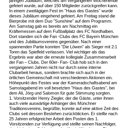
jährigen Jubiläum, welches am vergangenen Wochenende
gefeiert wurde, auf über 150 Mitglieder zurückgreifen kann.
In einem zweitägigen Fest im "Haus des Gastes" wurde
dieses Jubiläum eingehend gefeiert. Am Freitag stand die
Bierprobe mit dem Duo "Sunshine" auf dem Programm.
Am Samstag gab es bereits am Nachmittag ein
Kräftemessen auf dem Fußballplatz des FC Nordhalben.
Dort standen sich die Fan -Clubs des FC Bayern München
und des Jubiläumsvereins gegenüber. Nach einer
spannenden Partie konnten "Die Löwen" als Sieger mit 2:1
Toren das Spielfeld verlassen. Viel wichtiger als das
Ergebnis war aber die erneute kollegiale Zusammenarbeit
der Fan – Clubs. Der 60er- Fan- Club hob sich in den
vergangenen Jahren nicht nur durch seine interne
Clubarbeit heraus, sondern brachte sich auch in der
örtlichen Gemeinschaft mit verschiedenen Aktionen ein.
Höhepunkt des Festes war der Kameradschaftsabend am
Samstagabend im voll besetzten "Haus des Gastes", bei
dem Ali, Jörg und Salomon für gute Stimmung sorgten.
1. Vorsitzender Henry Ziegler, der die Gäste, unter ihnen
auch viele auswärtige Anhänger des Münchner
Traditionsvereins, begrüßte, konnte auf eine aktive Zeit des
Clubs seit dessen Bestehen zurückblicken. Er stellte nach
25 Jahren erfolgreicher Arbeit den Posten des 1.
Vorsitzenden zur Verfügung und stellte seinen Nachfolger,