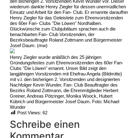
den bisherigen 2. Vorsitzenden Kevin Wunder vor. Dieser
wiederum dankte Henry Ziegler für dessen unermüdlichen
Einsatz und Arbeit für den Fan- Club. Er ernannte daraufhin
Henry Ziegler für das Geleistete zum Ehrenvorsitzenden
des 60er Fan- Clubs "Die Löwen" Nordhalben.
Glückwünsche zum Clubjubiläum sprachen auch die
benachbarten Fan- Club Vorsitzenden, der
Bezirksbeauftragte Roland Zottmann und Bürgermeister
Josef Daum. (mw)
Henry Ziegler wurde anläßlich des 25 jährigen
Gründungsfestes zum Ehrenvorsitzenden des 60er Fan-
Clubs "Die Löwen" ernannt. Unser Bild zeigt den
langjährigen Vorsitzenden mit Ehefrau Angela (Bildmitte)
mit v.l. den bisherigen 2. Vorsitzenden und designierten
Nachfolger Kevin Wunder, Fan- Club Beauftragter des
Bezirks Roland Zottmann, die Ehrenmitglieder Herbert
Greiner, Andreas Pötzinger, Monika Woock, Hubert
Kübrich und Bürgermeister Josef Daum. Foto: Michael
Wunder
Post Views:
62
Schreibe einen
Kommentar