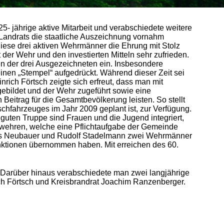
25- jährige aktive Mitarbeit und verabschiedete weitere
s Landrats die staatliche Auszeichnung vornahm
diese drei aktiven Wehrmänner die Ehrung mit Stolz
 der Wehr und den investierten Mitteln sehr zufrieden.
en der drei Ausgezeichneten ein. Insbesondere
inen „Stempel“ aufgedrückt. Während dieser Zeit sei
ich Förtsch zeigte sich erfreut, dass man mit
ebildet und der Wehr zugeführt sowie eine
Beitrag für die Gesamtbevölkerung leisten. So stellt
schfahrzeuges im Jahr 2009 geplant ist, zur Verfügung.
guten Truppe sind Frauen und die Jugend integriert,
rwehren, welche eine Pflichtaufgabe der Gemeinde
ns Neubauer und Rudolf Stadelmann zwei Wehrmänner
unktionen übernommen haben. Mit erreichen des 60.
. Darüber hinaus verabschiedete man zwei langjährige
rich Förtsch und Kreisbrandrat Joachim Ranzenberger.