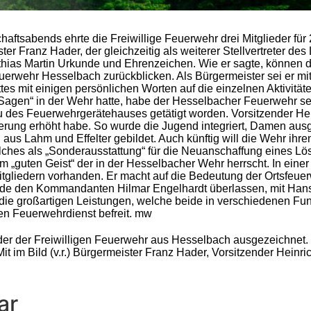
aftsabends ehrte die Freiwillige Feuerwehr drei Mitglieder für 
r Franz Hader, der gleichzeitig als weiterer Stellvertreter de
tthias Martin Urkunde und Ehrenzeichen. Wie er sagte, können 
Feuerwehr Hesselbach zurückblicken. Als Bürgermeister sei er mit
s mit einigen persönlichen Worten auf die einzelnen Aktivität
Sagen“ in der Wehr hatte, habe der Hesselbacher Feuerwehr se
 des Feuerwehrgerätehauses getätigt worden. Vorsitzender Heinr
ung erhöht habe. So wurde die Jugend integriert, Damen ausg
 Lahm und Effelter gebildet. Auch künftig will die Wehr ihren 
elches als „Sonderausstattung“ für die Neuanschaffung eines Lö
„guten Geist“ der in der Hesselbacher Wehr herrscht. In einer 
itgliedern vorhanden. Er macht auf die Bedeutung der Ortsfeue
Ende den Kommandanten Hilmar Engelhardt überlassen, mit Ha
f die großartigen Leistungen, welche beide in verschiedenen F
en Feuerwehrdienst befreit. mw
eder der Freiwilligen Feuerwehr aus Hesselbach ausgezeichnet
it im Bild (v.r.) Bürgermeister Franz Hader, Vorsitzender Hein
ar