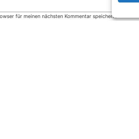
rowser für meinen nächsten Kommentar speichern.
duzieren.
Erfahre, wie deine Kommentardaten verarbeitet w
Alle Artikel