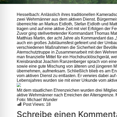
Hesselbach: Anlässlich ihres traditionellen Kameradsch
zwei Wehrmänner aus dem aktiven Dienst. Bürgermeiste
überreichte an Markus Eidloth, Stefan Eidloth und Ma
tragen und auf eine aktive Zeit mit viel Erfolgen der 
Zuvor ging stellvertretender Kommandant Thomas Matte
Matthias Martin, der acht Jahre als Kommandant das „
auch ein großes Jubiläumsfest gefeiert und der Umbau
verschiedenen Maßnahmen die Sicherheit der Bevölker
Atemschutztruppe in Zusammenarbeit mit den Wehren aus
man finanzielle Mittel für ein Hochdrucklöschgerät, w
Kreisbrandrat Joachim Ranzenberger sprach von einem 
sowie eine gute Mischung von älteren und jüngeren M
übernehmen, aufmerksam. Schließlich blieb es am 
vom aktiven Dienst zu entlasten. Er verwies dabei au
Lebensjahres wurden sie mit einer Urkunde vom aktiv
Mit dem staatlichen Ehrenzeichen wurden drei Mitgli
aktive Wehrmänner nach Erreichen der Altersgrenze. M
Foto: Michael Wunder
Post Views:
18
Schreibe einen Komment