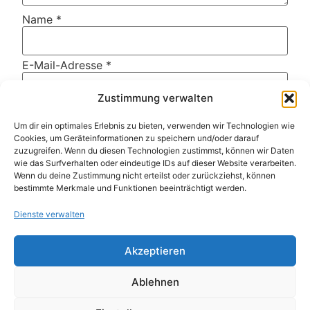
Name
*
E-Mail-Adresse
*
Zustimmung verwalten
Website
Um dir ein optimales Erlebnis zu bieten, verwenden wir Technologien wie
Cookies, um Geräteinformationen zu speichern und/oder darauf
zuzugreifen. Wenn du diesen Technologien zustimmst, können wir Daten
wie das Surfverhalten oder eindeutige IDs auf dieser Website verarbeiten.
Name, E-Mail-Adresse und Website in diesem
Wenn du deine Zustimmung nicht erteilst oder zurückziehst, können
Browser für meinen nächsten Kommentar
bestimmte Merkmale und Funktionen beeinträchtigt werden.
speichern.
Dienste verwalten
Diese Website verwendet Akismet, um Spam zu
reduzieren.
Erfahre, wie deine Kommentardaten
Akzeptieren
verarbeitet werden.
Ablehnen