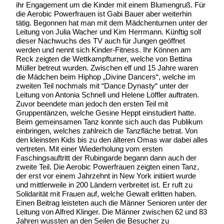
ihr Engagement um die Kinder mit einem Blumengruß. Für
die Aerobic Powerfrauen ist Gabi Bauer aber weiterhin
tätig. Begonnen hat man mit dem Mädchenturnen unter der
Leitung von Julia Wacher und Kim Herrmann. Künftig soll
dieser Nachwuchs des TV auch für Jungen geöffnet
werden und nennt sich Kinder-Fitness. Ihr Können am
Reck zeigten die Wettkampfturner, welche von Bettina
Müller betreut wurden. Zwischen elf und 15 Jahre waren
die Mädchen beim Hiphop „Divine Dancers“, welche im
zweiten Teil nochmals mit “Dance Dynasty“ unter der
Leitung von Antonia Schnell und Helene Löffler auftraten.
Zuvor beendete man jedoch den ersten Teil mit
Gruppentänzen, welche Gesine Heppt einstudiert hatte.
Beim gemeinsamen Tanz konnte sich auch das Publikum
einbringen, welches zahlreich die Tanzfläche betrat. Von
den kleinsten Kids bis zu den älteren Omas war dabei alles
vertreten. Mit einer Wiederholung vom ersten
Faschingsauftritt der Rubingarde begann dann auch der
zweite Teil. Die Aerobic Powerfrauen zeigten einen Tanz,
der erst vor einem Jahrzehnt in New York initiiert wurde
und mittlerweile in 200 Ländern verbreitet ist. Er ruft zu
Solidarität mit Frauen auf, welche Gewalt erlitten haben.
Einen Beitrag leisteten auch die Männer Senioren unter der
Leitung von Alfred Klinger. Die Männer zwischen 62 und 83
Jahren wussten an den Seilen die Besucher zu