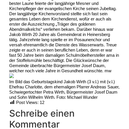
bester Laune feierte der langjährige Mesner und
Kirchenpfleger der evangelischen Kirche seinen Jubeltag.
Der langjährige Kirchenvorstand stellte sich fast sein
gesamtes Leben dem Kirchendienst, wofür er auch als
erster die Auszeichnung „Träger des goldenen
Abendmalkelchs“ verliehen bekam. Darüber hinaus war
Jakob Wirth 20 Jahre als Gemeinderat in Heinersberg
tätig. Jahrzehnte lang spielte er im Posaunenchor und
versah ehrenamtlich die Dienste des Wasserwarts. Treue
zeigte er auch in seinen beruflichen Leben, denn er war
fast 50 Jahre beim damaligen Schulmöbelhersteller ama in
der Stoffelsmühle beschäftigt. Die Glückwünsche der
Gemeinde überbrachte Bürgermeister Josef Daum,
welcher noch viele Jahre in Gesundheit wünschte. mw
Im Bild das Geburtstagskind Jakob Wirth (3 v.l.) mit (v.l.)
Ehefrau Charlotte, dem ehemaligen Pfarrer Andreas Sauer,
Schwiegertochter Petra Wirth, Bürgermeister Josef Daum
und Sohn Wilhelm Wirth. Foto: Michael Wunder
Post Views:
12
Schreibe einen
Kommentar