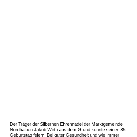
Jakob Wirth feierte seinen 85.
Geburtstag
Geschrieben von:
Michael Wunder
Geschrieben am:
28 Januar 2008
Geschrieben um: 00:00 Uhr
Der Träger der Silbernen Ehrennadel der Marktgemeinde
Nordhalben Jakob Wirth aus dem Grund konnte seinen 85.
Geburtstag feiern. Bei guter Gesundheit und wie immer